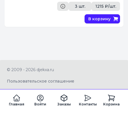
3 шт.
1215 ₽/шт.
В корзину
© 2009 - 2026 djekxa.ru
Пользовательское соглашение
Главная
Войти
Заказы
Контакты
Корзина
ZAGRAN LTD Company number 16334360
Registered office address 82a James Carter Road, Mildenhall, West
Suffolk, United Kingdom, IP28 7DE