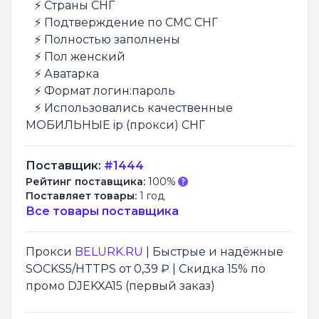
⚡️ Страны СНГ
⚡️ Подтверждение по СМС СНГ
⚡️ Полностью заполнены
⚡️ Пол женский
⚡️ Аватарка
⚡️ Формат логин:пароль
⚡️ Использовались качественные
МОБИЛЬНЫЕ ip (прокси) СНГ
Поставщик:
#1444
Рейтинг поставщика:
100%
Поставляет товары:
1 год
Все товары поставщика
Прокси
BELURK.RU
| Быстрые и надёжные
SOCKS5/HTTPS от 0,39 ₽ | Скидка 15% по
промо DJEKXA15 (первый заказ)