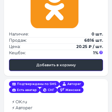
Наличие:
0 шт.
Продаж:
6816 шт.
Цена:
20.25 ₽ / шт.
Кешбэк:
1%
Добавить в корзину
Подтверждены по SMS
Авторег
Есть аватар
СНГ
Женские
⚡️ OK.ru
⚡️ Авторег