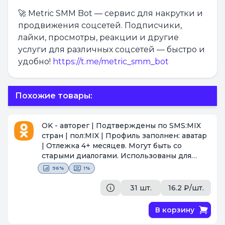
🚀 Metric SMM Bot — сервис для накрутки и
продвижения соцсетей. Подписчики,
лайки, просмотры, реакции и другие
услуги для различных соцсетей — быстро и
удобно!
https://t.me/metric_smm_bot
Похожие товары:
OK - авторег | Подтверждены по SMS:MIX
стран | пол:MIX | Профиль заполнен: аватар
| Отлежка 4+ месяцев. Могут быть со
старыми диалогами. Использованы для
игры "целуй и знакомься"
[Поставщик #812]
96%
1%
31 шт.
16.2 ₽/шт.
В корзину