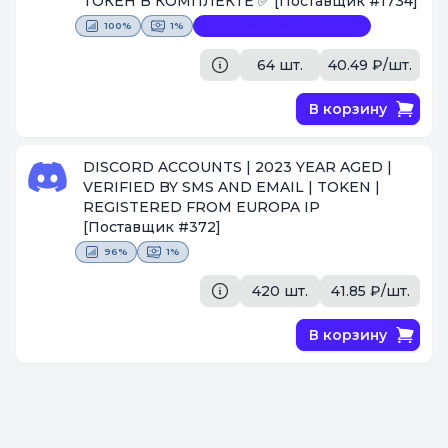
ТОКЕН В КОМПЛЕКТЕ ✅
[Поставщик #1734]
100%
1%
Видеофиксация покупки
64 шт.
40.49 ₽/шт.
В корзину
DISCORD ACCOUNTS | 2023 YEAR AGED |
VERIFIED BY SMS AND EMAIL | TOKEN |
REGISTERED FROM EUROPA IP
[Поставщик #372]
96%
1%
420 шт.
41.85 ₽/шт.
В корзину