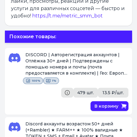
лайки, просмотры, реакции и другие
услуги для различных соцсетей — быстро и
удобно!
https://t.me/metric_smm_bot
Похожие товары:
DISCORD | Авторегистрация аккаунтов |
Отлёжка 30+ дней | Подтверждены с
помощью номера и почты (почта
предоставляется в комплекте) | Гео: Европа
IP | Добавлен аватар | Пол Mix | Токен
100%
1%
авторизации
[Поставщик #1576]
479 шт.
13.5 ₽/шт.
В корзину
Discord аккаунты возрастом 50+ дней
(+Rambler) ★ FARM++ ★ 100% валидные ★
TOKEN + SMS + Email + Avatar ★ Почта