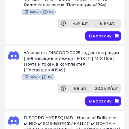
Rambler включена
[Поставщик #1744]
100%
1%
437 шт.
18 ₽/шт.
В корзину
♥️Аккаунты DISCORD 2025 год регистрации
| 3-9 месяцев отлёжки | MIX IP | MIX Пол |
Почта и токен в комплекте♥️
[Поставщик #1549]
90%
1%
66 шт.
20.25 ₽/шт.
В корзину
DISCORD HYPESQUAD | House of Brilliance
✔️ BIO ✔️ SMS-ВЕРИФИКАЦИЯ ✔️ ПОЧТА +