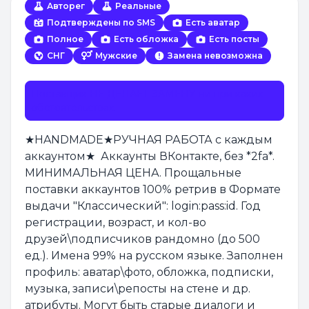
Авторег
Реальные
Подтверждены по SMS
Есть аватар
Полное
Есть обложка
Есть посты
СНГ
Мужские
Замена невозможна
Поставщик НЕ ДЕЛАЕТ ЗАМЕНУ ни при каких
обстоятельствах.
★HANDMADE★РУЧНАЯ РАБОТА с каждым
аккаунтом★ Аккаунты ВКонтакте, без *2fa*.
МИНИМАЛЬНАЯ ЦЕНА. Прощальные
поставки аккаунтов 100% ретрив в Формате
выдачи "Классический": login:pass:id. Год
регистрации, возраст, и кол-во
друзей\подписчиков рандомно (до 500
ед.). Имена 99% на русском языке. Заполнен
профиль: аватар\фото, обложка, подписки,
музыка, записи\репосты на стене и др.
атрибуты. Могут быть старые диалоги и