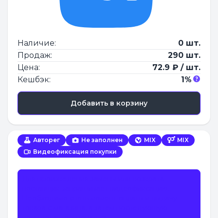
Наличие:
0 шт.
Продаж:
290 шт.
Цена:
72.9 ₽ / шт.
Кешбэк:
1%
Добавить в корзину
Авторег
Не заполнен
MIX
MIX
Видеофиксация покупки
Для произведения замены или возврата
поставщик запрашивает видеофиксацию.
Необходимо снять момент оплаты и выдачу
товара с магазина, а затем последующую
попытку авторизоваться.