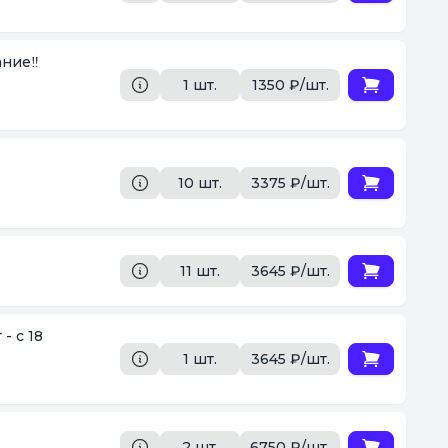
ание‼️
1 шт.
1350 ₽/шт.
10 шт.
3375 ₽/шт.
11 шт.
3645 ₽/шт.
- с 18
1 шт.
3645 ₽/шт.
2 шт.
6750 ₽/шт.