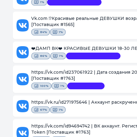
1%
Видеофиксация покупки
Vk.com ⁉️Красивые реальные ДЕВУШКИ возрас
[Поставщик #1565]
84%
1%
❤️ДАМП ВК❤️ КРАСИВЫЕ ДЕВУШКИ 18-30 ЛЕТ❤
86%
1%
Видеофиксация покупки
https://vk.com/id2370619
[Поставщик #1763]
100%
1%
Ручная выдача
https://vk.ru/id271975646 | Аккаунт раскруче
67%
1%
https://vk.com/id94694742 | ВК аккаунт. Реги
Token
[Поставщик #1763]