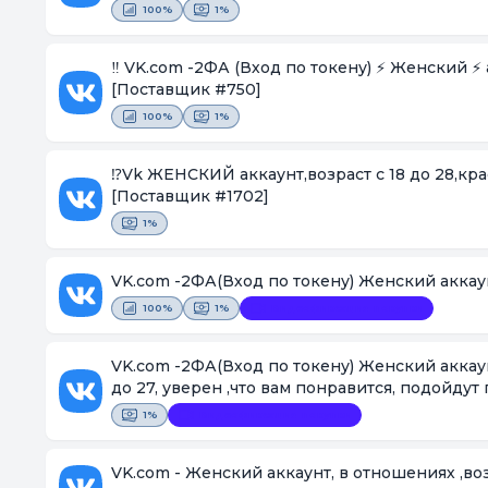
100%
1%
‼️ VK.com -2ФА (Вход по токену) ⚡️ Женский ⚡️ 
[Поставщик #750]
100%
1%
⁉️Vk ЖЕНСКИЙ аккаунт,возраст с 18 до 28,к
[Поставщик #1702]
1%
VK.com -2ФА(Вход по токену) Женский аккаунт
100%
1%
Видеофиксация покупки
VK.com -2ФА(Вход по токену) Женский аккаун
до 27, уверен ,что вам понравится, подойд
1%
Видеофиксация покупки
VK.com - Женский аккаунт, в отношениях ,возр