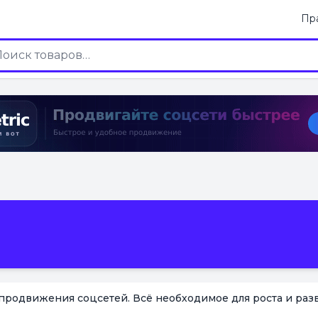
Пр
продвижения соцсетей. Всё необходимое для роста и разв