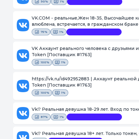
90%
1%
Видеофиксация покупки
VK.COM - реальные,Жен 18-35, Высочайшее к
влюблена, встречается, в гражданском брак
75%
1%
Видеофиксация покупки
VK Аккаунт реального человека с друзьями и
Token
[Поставщик #1763]
100%
1%
https://vk.ru/id492952883 | Аккаунт реальной
Token
[Поставщик #1763]
100%
1%
Vk⁉️ Реальная девушка 18-29 лет. Вход по то
87%
1%
Видеофиксация покупки
Vk⁉️ Реальная девушка 18+ лет. Только токен,