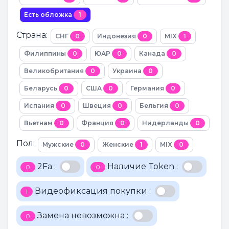
Есть обложка
1
Страна:
СНГ
0
Индонезия
0
MIX
1
Филиппины
0
ЮАР
0
Канада
0
Великобритания
0
Украина
0
Беларусь
0
США
0
Германия
0
Испания
0
Швеция
0
Бельгия
0
Вьетнам
0
Франция
0
Нидерланды
0
Пол:
Мужские
0
Женские
1
MIX
0
2Fa :
Наличие Token :
0
0
Видеофиксация покупки :
1
Замена невозможна :
0