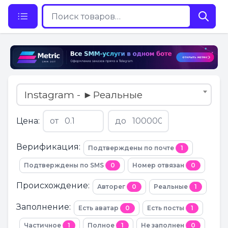
Instagram - ►Реальные
Цена:
от
до
Верификация:
Подтверждены по почте
1
Подтверждены по SMS
0
Номер отвязан
0
Происхождение:
Авторег
0
Реальные
1
Заполнение:
Есть аватар
0
Есть посты
1
Частичное
1
Полное
1
Не заполнен
0