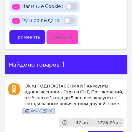
Наличие Cookie :
0
Ручная выдача :
0
Применить
Сбросить
1
Найдено товаров:
Ok.ru ( ОДНОКЛАССНИКИ ) Аккаунты
одноклассники - Страна СНГ, Пол, женский,
отлёжка от 1 года до 5 лет, все аккаунты с
фото, и разным количеством друзей, номер
и почта подтверждены, 100% качество
75%
1%
товара. На разные ip - адреса, для
устойчивости аккаунта.
[Поставщик #2251]
37 шт.
472.5 ₽/шт.