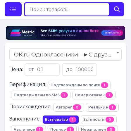
OK.ru Одноклассники - ►С друзьями
Цена:
от
до
Верификация:
Подтверждены по почте
1
Подтверждены по SMS
1
Номер отвязан
1
Происхождение:
Авторег
0
Реальные
1
Заполнение:
Есть аватар
1
Есть посты
0
Частичное
1
Полное
1
Не заполнен
0