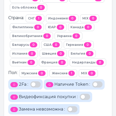
Есть обложка
0
Страна:
СНГ
1
Индонезия
0
MIX
0
Филиппины
0
ЮАР
0
Канада
0
Великобритания
0
Украина
0
Беларусь
0
США
0
Германия
0
Испания
0
Швеция
0
Бельгия
0
Вьетнам
0
Франция
0
Нидерланды
0
Пол:
Мужские
0
Женские
1
MIX
0
2Fa :
Наличие Token :
0
0
Видеофиксация покупки :
0
Замена невозможна :
0