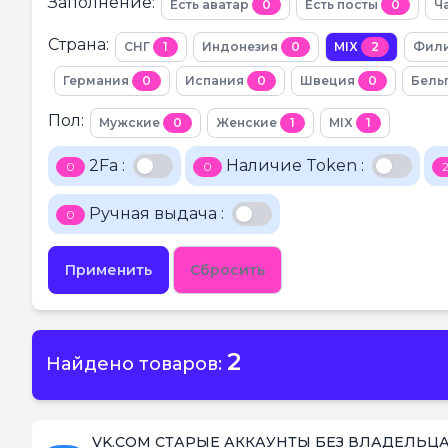
Заполнение:
Есть аватар
0
Есть посты
0
Ч
Страна:
СНГ
1
Индонезия
0
MIX
2
Фил
Германия
0
Испания
0
Швеция
0
Бель
Пол:
Мужские
0
Женские
1
MIX
1
2Fa :
Наличие Token :
0
0
Ручная выдача :
0
Применить
Сбросить
2
Найдено товаров:
VK.COM СТАРЫЕ АККАУНТЫ БЕЗ ВЛАДЕЛЬЦА/Акти