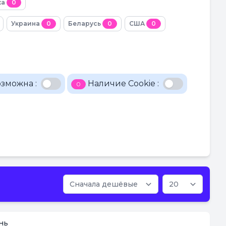
ка
0
Украина
0
Беларусь
0
США
0
зможна :
Наличие Cookie :
0
нь