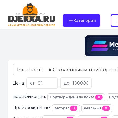
Категории
Вконтакте - ►С красивыми или корот
Цена:
от
до
Верификация:
Подтверждены по почте
0
Подт
Происхождение:
Авторег
0
Реальные
0