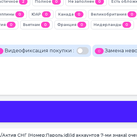
астичное
2
Полное
0
Не заполнен
0
Есть облож
иппины
0
ЮАР
0
Канада
0
Великобритания
0
гия
0
Вьетнам
0
Франция
0
Нидерланды
0
Видеофиксация покупки :
Замена нево
2
0
в СНГ (Номер:Пароль:id)(id аккаунтов 7-ми знака) оче