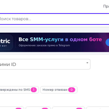
Пр
кими ID
верждены по SMS
1
Номер отвязан
0