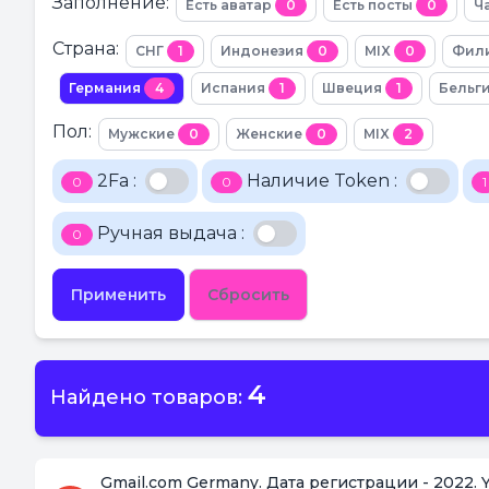
Заполнение:
Есть аватар
0
Есть посты
0
Ч
Страна:
СНГ
1
Индонезия
0
MIX
0
Фил
Германия
4
Испания
1
Швеция
1
Бельг
Пол:
Мужские
0
Женские
0
MIX
2
2Fa :
Наличие Token :
0
0
1
Ручная выдача :
0
Применить
Сбросить
4
Найдено товаров:
Gmail.com Germany. Дата регистрации - 2022.