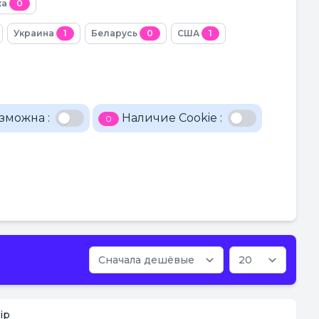
ка
0
Украина
1
Беларусь
0
США
1
зможна :
Наличие Cookie :
0
ip