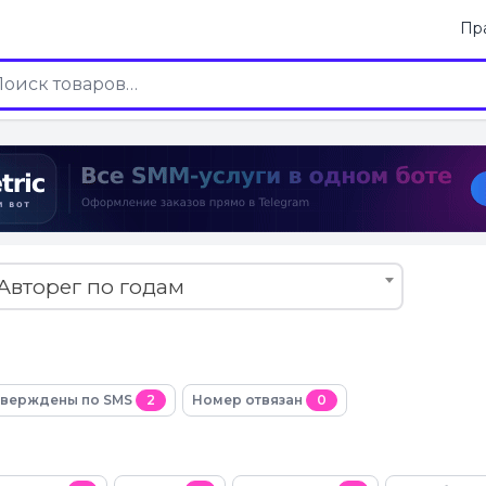
Пр
Авторег по годам
верждены по SMS
2
Номер отвязан
0