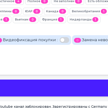
астичное
4
Полное
0
Не заполнен
0
Есть облож
иппины
0
ЮАР
0
Канада
0
Великобритания
1
ия
1
Вьетнам
0
Франция
1
Нидерланды
1
Видеофиксация покупки :
Замена нево
0
 Youtube канал заблокирован. Зарегистрированы с Germany 