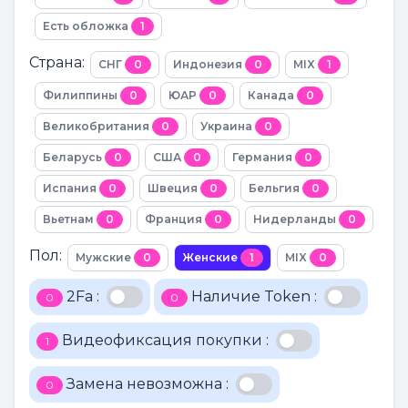
Есть обложка
1
Страна:
СНГ
0
Индонезия
0
MIX
1
Филиппины
0
ЮАР
0
Канада
0
Великобритания
0
Украина
0
Беларусь
0
США
0
Германия
0
Испания
0
Швеция
0
Бельгия
0
Вьетнам
0
Франция
0
Нидерланды
0
Пол:
Мужские
0
Женские
1
MIX
0
2Fa :
Наличие Token :
0
0
Видеофиксация покупки :
1
Замена невозможна :
0