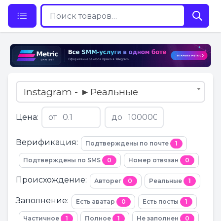
Instagram - ►Реальные
Цена:
от
до
Верификация:
Подтверждены по почте
1
Подтверждены по SMS
0
Номер отвязан
0
Происхождение:
Авторег
0
Реальные
1
Заполнение:
Есть аватар
0
Есть посты
1
Частичное
1
Полное
1
Не заполнен
0