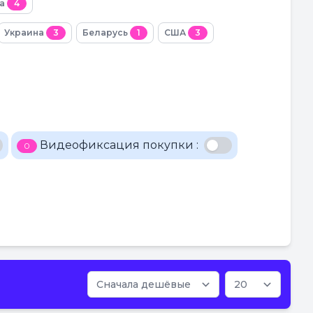
ка
4
Украина
3
Беларусь
1
США
3
Видеофиксация покупки :
0