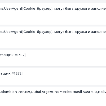
ь:UserAgent|Cookie_браузер), могут быть друзья и заполн
ь:UserAgent|Cookie_браузер), могут быть друзья и заполн
тавщик #1352]
авщик #1352]
ombian,Peruan,Dubai,Argentina,Mexico,Brasil,Australia,Bolivi