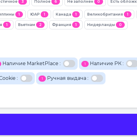
астичное
3
Полное
6
Не заполнен
0
Есть облож
иппины
1
ЮАР
1
Канада
1
Великобритания
1
ия
1
Вьетнам
2
Франция
1
Нидерланды
0
Наличие MarketPlace :
Наличие РК :
1
ookie :
Ручная выдача :
1