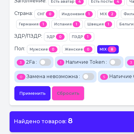
Заполнение:
Есть аватар
4
Есть посты
4
Ч
Страна:
СНГ
0
Индонезия
1
MIX
2
Фил
Германия
1
Испания
1
Швеция
1
Бельг
ЗДР/ПЗДР:
ЗДР
0
ПЗДР
1
Пол:
Мужские
0
Женские
0
MIX
8
2Fa :
Наличие Token :
3
1
3
Замена невозможна :
Наличие C
0
5
Применить
Сбросить
8
Найдено товаров: