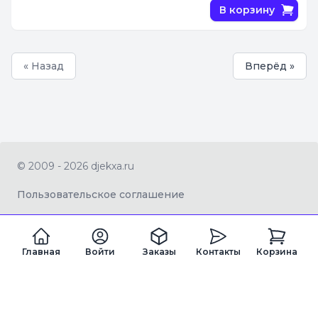
В корзину
« Назад
Вперёд »
© 2009 - 2026 djekxa.ru
Пользовательское соглашение
Главная
Войти
Заказы
Контакты
Корзина
ZAGRAN LTD Company number 16334360
Registered office address 82a James Carter Road, Mildenhall, West
Suffolk, United Kingdom, IP28 7DE