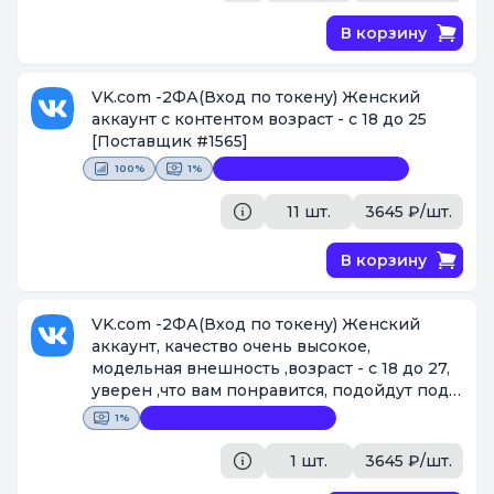
В корзину
VK.com -2ФА(Вход по токену) Женский
аккаунт с контентом возраст - с 18 до 25
[Поставщик #1565]
100%
1%
Видеофиксация покупки
11 шт.
3645 ₽/шт.
В корзину
VK.com -2ФА(Вход по токену) Женский
аккаунт, качество очень высокое,
модельная внешность ,возраст - с 18 до 27,
уверен ,что вам понравится, подойдут под
любые цели,(ЗАМЕНА ПО ВИДЕО)
1%
Видеофиксация покупки
[Поставщик #1565]
1 шт.
3645 ₽/шт.