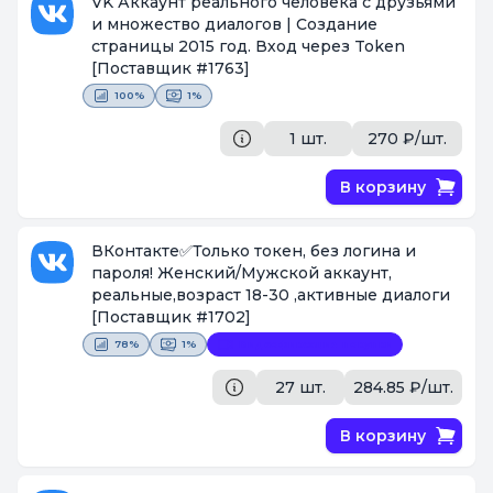
VK Аккаунт реального человека с друзьями
и множество диалогов | Создание
страницы 2015 год. Вход через Token
[Поставщик #1763]
100%
1%
1 шт.
270 ₽/шт.
В корзину
ВКонтакте✅Только токен, без логина и
пароля! Женский/Мужской аккаунт,
реальные,возраст 18-30 ,активные диалоги
[Поставщик #1702]
78%
1%
Видеофиксация покупки
27 шт.
284.85 ₽/шт.
В корзину