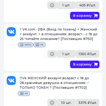
1 шт.
405 ₽/шт.
В корзину
‼️ VK.com -2ФА (Вход по токену) ⚡️ Женский
⚡️ аккаунт, ⚡️ в отношениях ,возраст - с 18 до
25 Читайте описание‼️
[Поставщик #750]
100%
1%
1 шт.
1350 ₽/шт.
В корзину
⁉️Vk ЖЕНСКИЙ аккаунт,возраст с 18 до
28,красивые девушки в отношениях ✅
ТОЛЬКО ТОКЕН ‼️
[Поставщик #1702]
1%
10 шт.
3375 ₽/шт.