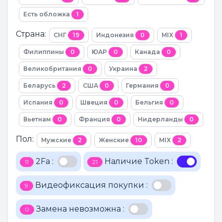
Есть обложка
1
Страна:
СНГ
19
Индонезия
0
MIX
1
Филиппины
0
ЮАР
0
Канада
0
Великобритания
0
Украина
2
Беларусь
2
США
0
Германия
0
Испания
0
Швеция
0
Бельгия
0
Вьетнам
0
Франция
0
Нидерланды
0
Пол:
Мужские
2
Женские
10
MIX
2
2Fa :
Наличие Token :
11
21
Видеофиксация покупки :
9
Замена невозможна :
0