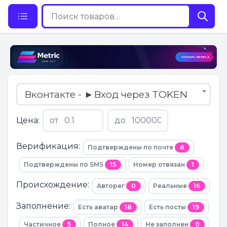
Вконтакте - ►Вход через TOKEN
Цена:
от
до
Верификация:
Подтверждены по почте
8
Подтверждены по SMS
15
Номер отвязан
1
Происхождение:
Авторег
0
Реальные
16
Заполнение:
Есть аватар
18
Есть посты
19
Частичное
5
Полное
14
Не заполнен
0