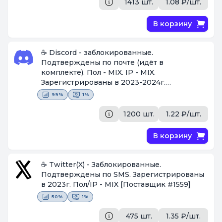
1413 шт.
1.08 ₽/шт.
В корзину
☕ Discord - заблокированные.
Подтверждены по почте (идёт в
комплекте). Пол - MIX. IP - MIX.
Зарегистрированы в 2023-2024г.
[Поставщик #1559]
99%
1%
1200 шт.
1.22 ₽/шт.
В корзину
☕ Twitter(X) - Заблокированные.
Подтверждены по SMS. Зарегистрированы
в 2023г. Пол/IP - MIX
[Поставщик #1559]
50%
1%
475 шт.
1.35 ₽/шт.