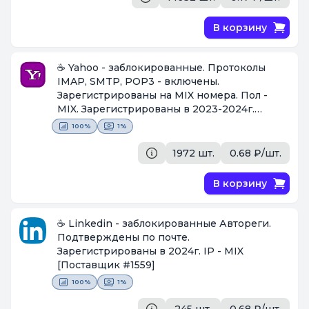
В корзину
☕ Yahoo - заблокированные. Протоколы
IMAP, SMTP, POP3 - включены.
Зарегистрированы на MIX номера. Пол -
MIX. Зарегистрированы в 2023-2024г.
[Поставщик #1559]
100%
1%
1972 шт.
0.68 ₽/шт.
В корзину
☕ Linkedin - заблокированные Автореги.
Подтверждены по почте.
Зарегистрированы в 2024г. IP - MIX
[Поставщик #1559]
100%
1%
245 шт.
0.68 ₽/шт.