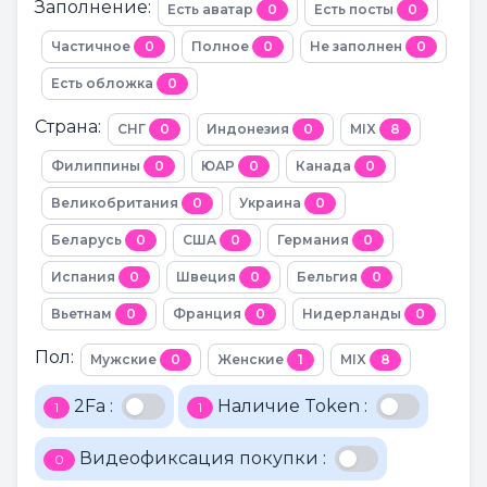
Заполнение:
Есть аватар
0
Есть посты
0
Частичное
0
Полное
0
Не заполнен
0
Есть обложка
0
Страна:
СНГ
0
Индонезия
0
MIX
8
Филиппины
0
ЮАР
0
Канада
0
Великобритания
0
Украина
0
Беларусь
0
США
0
Германия
0
Испания
0
Швеция
0
Бельгия
0
Вьетнам
0
Франция
0
Нидерланды
0
Пол:
Мужские
0
Женские
1
MIX
8
2Fa :
Наличие Token :
1
1
Видеофиксация покупки :
0