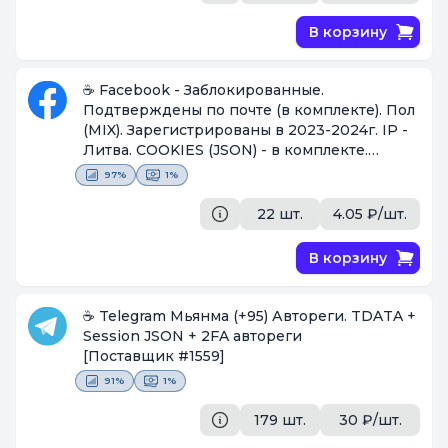
В корзину
☕ Facebook - Заблокированные.
Подтверждены по почте (в комплекте). Пол
(MIX). Зарегистрированы в 2023-2024г. IP -
Литва. COOKIES (JSON) - в комплекте.
[Поставщик #1559]
97%
1%
22 шт.
4.05 ₽/шт.
В корзину
☕ Telegram Мьянма (+95) Автореги. TDATA +
Session JSON + 2FA автореги
[Поставщик #1559]
91%
1%
179 шт.
30 ₽/шт.