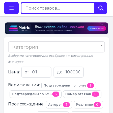
Категория
Выберите категорию для отображения расширенных
фильтров
Цена:
от
до
Верификация:
Подтверждены по почте
3
Подтверждены по SMS
3
Номер отвязан
0
Происхождение:
Авторег
7
Реальные
0