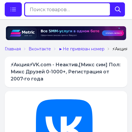
Главная
Вконтакте
►Не привязан номер
⚡️Акция⚡
⚡️Акция⚡️VK.com - Неактив,[Микс сим] Пол:
Микс Друзей 0-1000+, Регистрация от
2007-го года