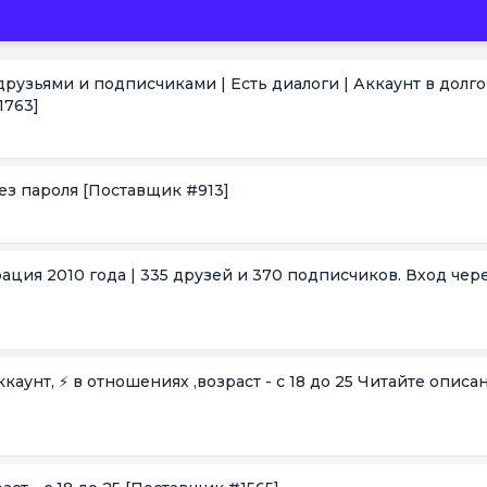
 с друзьями и подписчиками | Есть диалоги | Аккаунт в долг
1763]
без пароля
[Поставщик #913]
трация 2010 года | 335 друзей и 370 подписчиков. Вход чер
ккаунт, ⚡️ в отношениях ,возраст - с 18 до 25 Читайте описан