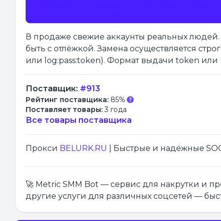
Необходимо снять момент оплаты и выдачу товара с 
Инструкция по видеозаписи
В продаже свежие аккаунты реальных людей. 
быть с отлёжкой. Замена осуществляется строг
или log:pass:token). Формат выдачи token или l
Поставщик:
#913
Рейтинг поставщика:
85%
Поставляет товары:
3 года
Все товары поставщика
Прокси
BELURK.RU
| Быстрые и надёжные SOCK
🚀 Metric SMM Bot — сервис для накрутки и 
другие услуги для различных соцсетей — быс