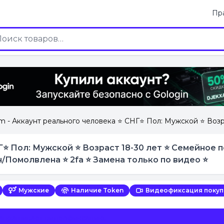
Пр
m - Аккаунт реального человека ⭐️ СНГ⭐️ Пол: Мужской ⭐️ Во
Г⭐️ Пол: Мужской ⭐️ Возраст 18-30 лет ⭐️ Семейно
омолвлена ⭐️ 2fa ⭐️ Замена только по видео ⭐️
Мужские
Наличие Token
Видеофиксация покуп
запрашивает видеофиксацию.