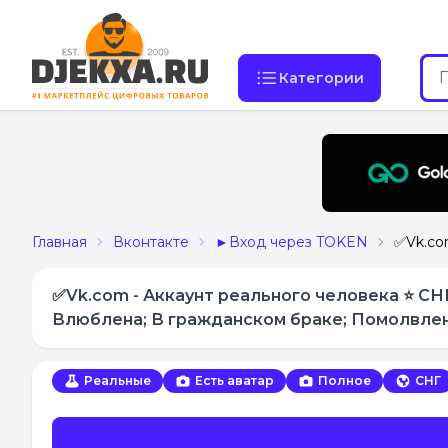
Категории
Главная
Вконтакте
►Вход через TOKEN
✅Vk.co
✅Vk.com - Аккаунт реального человека ⭐️ СН
Влюблена; В гражданском браке; Помолвлен/П
Реальные
Есть аватар
Полное
СНГ
Для произведения замены или возврата поставщик 