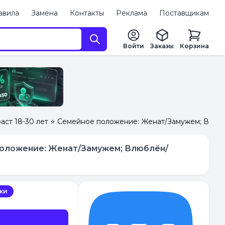
авила
Замена
Контакты
Реклама
Поставщикам
Войти
Заказы
Корзина
зраст 18-30 лет ⭐️ Семейное положение: Женат/Замужем; Влюб
е положение: Женат/Замужем; Влюблён/
ки