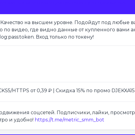
магазина, а затем последующую попытку авторизоваться.
Качество на высшем уровне. Подойдут под любые в
о по видео, где видно данные от купленного вами а
og:pass:token. Вход только по токену!
S5/HTTPS от 0,39 ₽ | Скидка 15% по промо DJEKXA15
продвижения соцсетей. Подписчики, лайки, просмот
тро и удобно!
https://t.me/metric_smm_bot