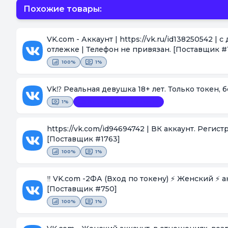
Похожие товары:
VK.com - Аккаунт | https://vk.ru/id138250542 |
отлежке | Телефон не привязан.
[Поставщик #
100%
1%
Vk⁉️ Реальная девушка 18+ лет. Только токен, 
1%
Видеофиксация покупки
https://vk.com/id94694742 | ВК аккаунт. Регис
[Поставщик #1763]
100%
1%
‼️ VK.com -2ФА (Вход по токену) ⚡️ Женский ⚡️ а
[Поставщик #750]
100%
1%