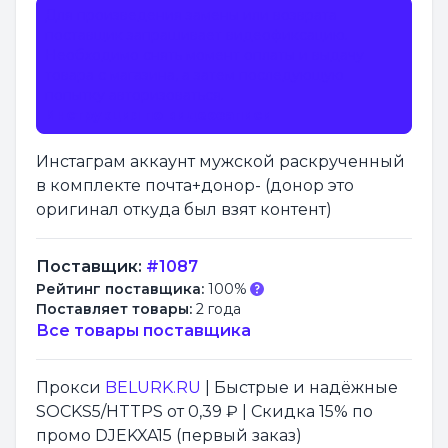
Для произведения замены или возврата
поставщик запрашивает видеофиксацию.
Необходимо снять момент оплаты и выдачу
товара с магазина, а затем последующую
попытку авторизоваться.
Инструкция по видеозаписи
Инстаграм аккаунт мужской раскрученный
в комплекте почта+донор- (донор это
оригинал откуда был взят контент)
Поставщик:
#1087
Рейтинг поставщика:
100%
Поставляет товары:
2 года
Все товары поставщика
Прокси
BELURK.RU
| Быстрые и надёжные
SOCKS5/HTTPS от 0,39 ₽ | Скидка 15% по
промо DJEKXA15 (первый заказ)