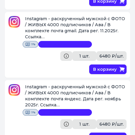
В корзину
Instagram - раскрученный мужской с ФОТО
/ ЖИВЫХ 4000 подписчиков / Ава / В
комплекте почта gmail. Дата рег. 11.2025г.
Ссылка
https://www.instagram.com/vlad_krizhanov
1%
Видеофиксация покупки
[Поставщик #1087]
1 шт.
6480 ₽/шт.
В корзину
Instagram - раскрученный мужской с ФОТО
/ ЖИВЫХ 4000 подписчиков / Ава / В
комплекте почта яндекс. Дата рег. ноябрь
2025г. Ссылка
https://www.instagram.com/timur_smarin
1%
Видеофиксация покупки
[Поставщик #1087]
1 шт.
6480 ₽/шт.