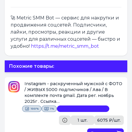
🚀 Metric SMM Bot — сервис для накрутки и
продвижения соцсетей. Подписчики,
лайки, просмотры, реакции и другие
услуги для различных соцсетей — быстро и
удобно!
https://t.me/metric_smm_bot
Похожие товары:
Instagram - раскрученный мужской с ФОТО
/ ЖИВЫХ 5000 подписчиков / Ава / В
комплекте почта gmail. Дата рег. ноябрь
2025г . Ссылка
https://www.instagram.com/oleg_bazuev
100%
1%
Видеофиксация покупки
[Поставщик #1087]
1 шт.
6075 ₽/шт.