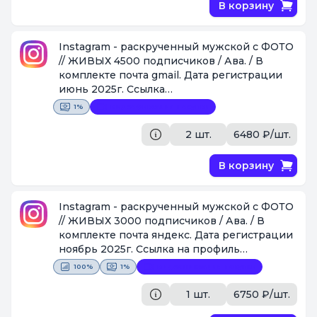
В корзину
Instagram - раскрученный мужской с ФОТО
// ЖИВЫХ 4500 подписчиков / Ава. / В
комплекте почта gmail. Дата регистрации
июнь 2025г. Ccылка
https://www.instagram.com/timur_delzov
1%
Видеофиксация покупки
[Поставщик #1087]
2 шт.
6480 ₽/шт.
В корзину
Instagram - раскрученный мужской с ФОТО
// ЖИВЫХ 3000 подписчиков / Ава. / В
комплекте почта яндекс. Дата регистрации
ноябрь 2025г. Ссылка на профиль
https://instagram.com/stas_orlanov
100%
1%
Видеофиксация покупки
[Поставщик #1087]
1 шт.
6750 ₽/шт.