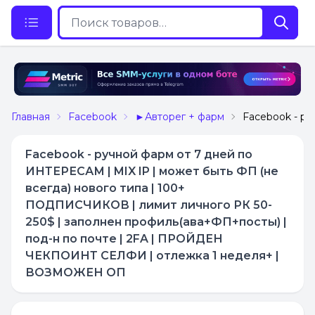
Главная
Facebook
►Авторег + фарм
Facebook - р
Facebook - ручной фарм от 7 дней по
ИНТЕРЕСАМ | MIX IP | может быть ФП (не
всегда) нового типа | 100+
ПОДПИСЧИКОВ | лимит личного РК 50-
250$ | заполнен профиль(ава+ФП+посты) |
под-н по почте | 2FA | ПРОЙДЕН
ЧЕКПОИНТ СЕЛФИ | отлежка 1 неделя+ |
ВОЗМОЖЕН ОП