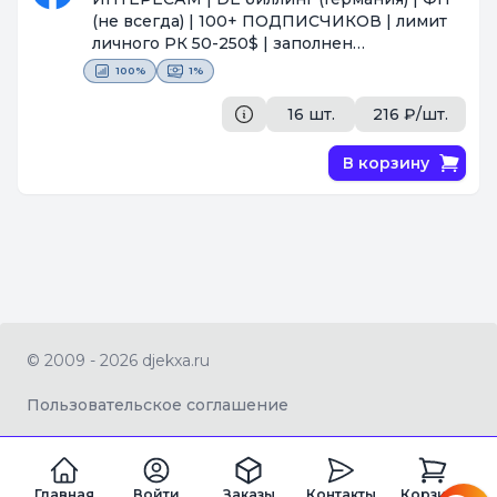
(не всегда) | 100+ ПОДПИСЧИКОВ | лимит
личного РК 50-250$ | заполнен
профиль(ава+ФП+посты) | под-н по почте |
100%
1%
2FA | ПРОЙДЕН ЧЕКПОИНТ СЕЛФИ |
отлежка 1 неделя+ | ВОЗМОЖЕН ОПТ
16 шт.
216 ₽/шт.
[Поставщик #367]
В корзину
© 2009 - 2026 djekxa.ru
Пользовательское соглашение
Главная
Войти
Заказы
Контакты
Корзина