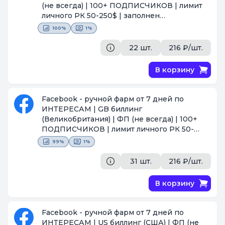
(не всегда) | 100+ ПОДПИСЧИКОВ | лимит
личного РК 50-250$ | заполнен
профиль(ава+ФП+посты) | под-н по почте |
100%
1%
2FA | ПРОЙДЕН ЧЕКПОИНТ СЕЛФИ |
отлежка 1 неделя+ | ВОЗМОЖЕН ОПТ
22 шт.
216 ₽/шт.
[Поставщик #367]
В корзину
Facebook - ручной фарм от 7 дней по
ИНТЕРЕСАМ | GB биллинг
(Великобритания) | ФП (не всегда) | 100+
ПОДПИСЧИКОВ | лимит личного РК 50-
250$ | заполнен профиль(ава+ФП+посты) |
99%
1%
под-н по почте | 2FA | ПРОЙДЕН
ЧЕКПОИНТ СЕЛФИ | отлежка 1 неделя+ |
31 шт.
216 ₽/шт.
ВОЗМОЖЕН ОПТ
[Поставщик #367]
В корзину
Facebook - ручной фарм от 7 дней по
ИНТЕРЕСАМ | US биллинг (США) | ФП (не