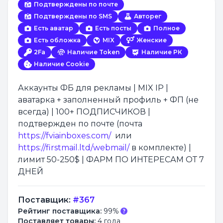
Подтверждены по почте
Подтверждены по SMS
Авторег
Есть аватар
Есть посты
Полное
Есть обложка
MIX
Женские
2Fa
Наличие Token
Наличие РК
Наличие Cookie
Аккаунты ФБ для рекламы | MIX IP |
аватарка + заполненный профиль + ФП (не
всегда) | 100+ ПОДПИСЧИКОВ |
подтвержден по почте (почта
https://fviainboxes.com/
или
https://firstmail.ltd/webmail/
в комплекте) |
лимит 50-250$ | ФАРМ ПО ИНТЕРЕСАМ ОТ 7
ДНЕЙ
Поставщик:
#367
Рейтинг поставщика:
99%
Поставляет товары:
4 года