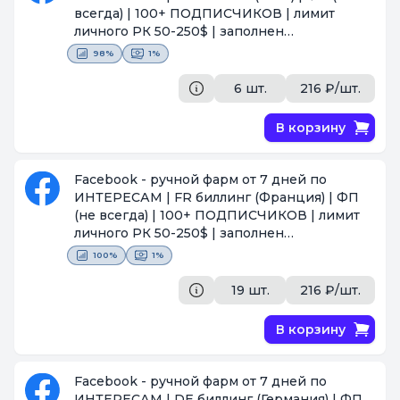
всегда) | 100+ ПОДПИСЧИКОВ | лимит
личного РК 50-250$ | заполнен
профиль(ава+ФП+посты) | почта в
98%
1%
комплекте | 2FA | ПРОЙДЕН ЧЕКПОИНТ
СЕЛФИ | отлежка 1 неделя+ | ВОЗМОЖЕН
6 шт.
216 ₽/шт.
ОПТ
[Поставщик #367]
В корзину
Facebook - ручной фарм от 7 дней по
ИНТЕРЕСАМ | FR биллинг (Франция) | ФП
(не всегда) | 100+ ПОДПИСЧИКОВ | лимит
личного РК 50-250$ | заполнен
профиль(ава+ФП+посты) | под-н по почте |
100%
1%
2FA | ПРОЙДЕН ЧЕКПОИНТ СЕЛФИ |
отлежка 1 неделя+ | ВОЗМОЖЕН ОПТ
19 шт.
216 ₽/шт.
[Поставщик #367]
В корзину
Facebook - ручной фарм от 7 дней по
ИНТЕРЕСАМ | DE биллинг (Германия) | ФП