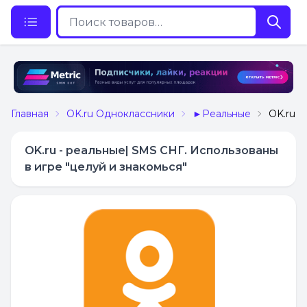
Главная
OK.ru Одноклассники
►Реальные
OK.ru -
OK.ru - реальные| SMS СНГ. Использованы
в игре "целуй и знакомься"