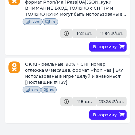
формат Phon/Mail:Pass|UA|JSON_куки,
ВНИМАНИЕ ВХОД ТОЛЬКО с СНГ IP и
ТОЛЬКО КУКИ могут быть использованы в
игре "целуй и знакомься" БЕЗ ЗАМЕНЫ 90%
100%
1%
ВАЛИД!
[Поставщик #2320]
142 шт.
11.94 ₽/шт.
В корзину
OK.ru - реальные. 90% + СНГ номер,
отлежка 8+месяцев, формат Phon:Pas | Б/У
использованы в игре "целуй и знакомься"
[Поставщик #1137]
94%
1%
118 шт.
20.25 ₽/шт.
В корзину