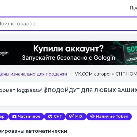
Пр
даны изначально для продажи)
VK.COM авторег⭐️ СНГ НО
 Формат log:pass✅ ✌️ПОДОЙДУТ ДЛЯ ЛЮБЫХ ВАШИХ
тар
Частичное
СНГ
MIX
Наличие Token
трированы автоматически