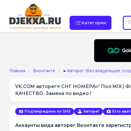
Категории
Главная
Вконтакте
►Авторег (без владельцев, соз
VK.COM авторег⭐️ СНГ НОМЕРА✅ Пол MIX |
КАЧЕСТВО. Замена по видео !
Подтверждены по SMS
Авторег
Есть ава
Аккаунты вида авторег Вконтакте зарегис