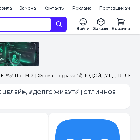
авила
Замена
Контакты
Реклама
Поставщикам
Войти
Заказы
Корзина
МЕРА✅ Пол MIX | Формат log:pass✅ ✌️ПОДОЙДУТ ДЛЯ ЛЮБЫ
 ЦЕЛЕЙ▶️, ☄️ДОЛГО ЖИВУТ☄️ | ОТЛИЧНОЕ