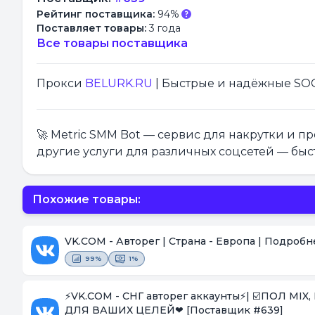
Рейтинг поставщика:
94%
Поставляет товары:
3 года
Все товары поставщика
Прокси
BELURK.RU
| Быстрые и надёжные SOCK
🚀 Metric SMM Bot — сервис для накрутки и 
другие услуги для различных соцсетей — быс
Похожие товары:
VK.COM - Авторег | Страна - Европа | Подроб
99%
1%
⚡️VK.COM - СНГ авторег аккаунты⚡️| ☑️ПОЛ MIX, ВОЗРАСТ/СТРАНА☑️ | Логин:пароль:токен | ❤ОТЛИЧНО ПОДОЙДУТ
ДЛЯ ВАШИХ ЦЕЛЕЙ❤
[Поставщик #639]