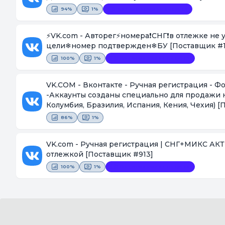
94%
1%
Видеофиксация покупки
⚡VK.com - Авторег⚡номера❗СНГ❗в отлежке не
цели❄номер подтвержден❄БУ
[Поставщик #1
100%
1%
Видеофиксация покупки
VK.COM - Вконтакте - Ручная регистрация - Фото загружено - Пол Женский - Страна СНГ - Отлёжка рандом
-Аккаунты созданы специально для продажи на
Колумбия, Бразилия, Испания, Кения, Чехия)
[
86%
1%
VK.com - Ручная регистрация | СНГ+МИКС АКТИ
отлежкой
[Поставщик #913]
100%
1%
Видеофиксация покупки