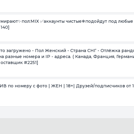
 умирают✨пол:MIX ✅аккаунты чистые❄подойдут под любые
140]
 разные номера и IP - адреса. ( Канада, Франция, Германи
Поставщик #2251]
В по номеру с фото | ЖЕН | 18+| Друзей/подписчиков от 1