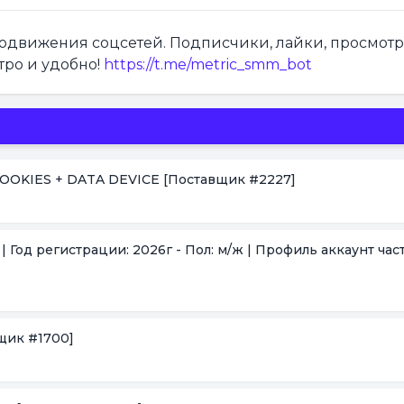
продвижения соцсетей. Подписчики, лайки, просмот
тро и удобно!
https://t.me/metric_smm_bot
 COOKIES + DATA DEVICE
[Поставщик #2227]
 | Год регистрации: 2026г - Пол: м/ж | Профиль аккаунт час
щик #1700]