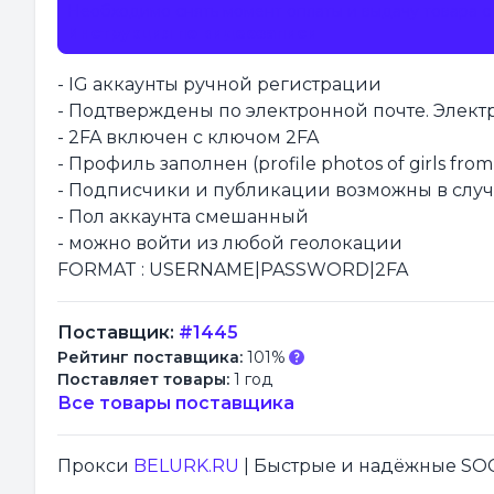
Необходимо снять момент оплаты и выдачу товара с 
Инструкция по видеозаписи
- IG аккаунты ручной регистрации
- Подтверждены по электронной почте. Электр
- 2FA включен с ключом 2FA
- Профиль заполнен (profile photos of girls fro
- Подписчики и публикации возможны в случ
- Пол аккаунта смешанный
- можно войти из любой геолокации
FORMAT : USERNAME|PASSWORD|2FA
Поставщик:
#1445
Рейтинг поставщика:
101%
Поставляет товары:
1 год
Все товары поставщика
Прокси
BELURK.RU
| Быстрые и надёжные SOCK