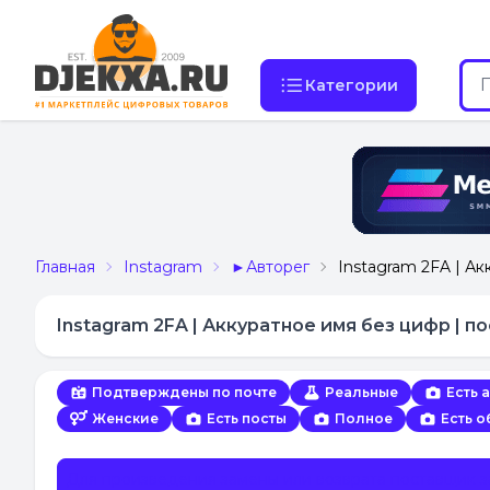
Категории
Главная
Instagram
►Авторег
Instagram 2FA | Ак
Instagram 2FA | Аккуратное имя без цифр | п
Подтверждены по почте
Реальные
Есть 
Женские
Есть посты
Полное
Есть 
Для произведения замены или возврата поставщик 