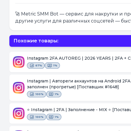
🚀 Metric SMM Bot — сервис для накрутки и 
другие услуги для различных соцсетей — быс
Похожие товары:
Instagram 2FA AUTOREG | 2026 YEARS | 2FA +
67%
1%
Instagram | Автореги аккаунтов на Android 2FA
заполнен (прогретые)
[Поставщик #1648]
100%
1%
⭐ Instagram | 2FA | Заполнение - MIX ⭐
[Постав
100%
1%