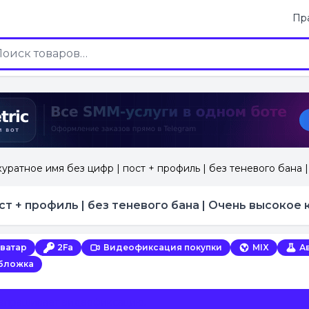
Пр
куратное имя без цифр | пост + профиль | без теневого бана 
ост + профиль | без теневого бана | Очень высокое
аватар
2Fa
Видеофиксация покупки
MIX
А
обложка
запрашивает видеофиксацию.