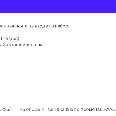
магазина, а затем последующую попытку авторизоваться.
онная почта не входит в набор.
m the USA)
айных количествах
S5/HTTPS от 0,39 ₽ | Скидка 15% по промо DJEKXA15