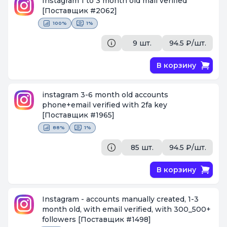
Instagram 1 to 3 month old mail verified
[Поставщик #2062]
100%
1%
9 шт.
94.5 ₽/шт.
В корзину
instagram 3-6 month old accounts
phone+email verified with 2fa key
[Поставщик #1965]
88%
1%
85 шт.
94.5 ₽/шт.
В корзину
Instagram - accounts manually created, 1-3
month old, with email verified, with 300_500+
followers
[Поставщик #1498]