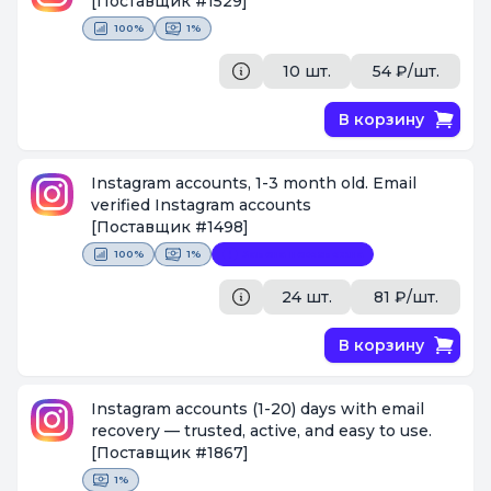
[Поставщик #1529]
100%
1%
10 шт.
54 ₽/шт.
В корзину
Instagram accounts, 1-3 month old. Email
verified Instagram accounts
[Поставщик #1498]
100%
1%
Замена невозможна
24 шт.
81 ₽/шт.
В корзину
Instagram accounts (1-20) days with email
recovery — trusted, active, and easy to use.
[Поставщик #1867]
1%