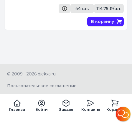
44 шт.
114.75 ₽/шт.
В корзину
© 2009 - 2026 djekxa.ru
Пользовательское соглашение
Главная
Войти
Заказы
Контакты
Корзина
ZAGRAN LTD Company number 16334360
Registered office address 82a James Carter Road, Mildenhall, West