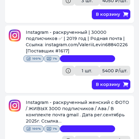
3 шт.
4050 ₽/шт.
В корзину
Instagram - раскрученный | 30000
подписчиков ✅ | 2019 год | Родная почта |
Ссылка: instagram.com/ValeriiLevin68840226
[Поставщик #1617]
100%
1%
Видеофиксация покупки
1 шт.
5400 ₽/шт.
В корзину
Instagram - раскрученный женский с ФОТО
/ ЖИВЫХ 3000 подписчиков / Ава / В
комплекте почта gmail . Дата рег.сентябрь
2025г. Ссылка
https://www.instagram.com/anuta__imanova
100%
1%
Видеофиксация покупки
[Поставщик #1087]