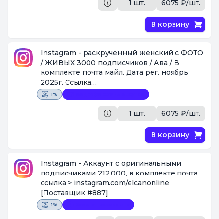
1 шт.
6075 ₽/шт.
В корзину
Instagram - раскрученный женский с ФОТО
/ ЖИВЫХ 3000 подписчиков / Ава / В
комплекте почта майл. Дата рег. ноябрь
2025г. Ссылка
https://www.instagram.com/nastya_valskaya
1%
Видеофиксация покупки
[Поставщик #1087]
1 шт.
6075 ₽/шт.
В корзину
Instagram - Аккаунт с оригинальными
подписчиками 212.000, в комплекте почта,
ссылка > instagram.com/elcanonline
[Поставщик #887]
1%
Замена невозможна