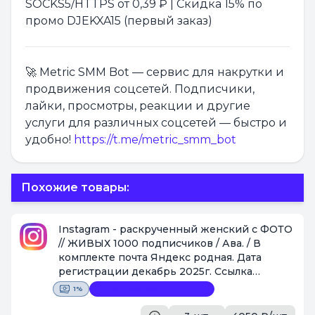
SOCKS5/HTTPS от 0,39 ₽ | Скидка 15% по
промо DJEKXA15 (первый заказ)
🚀 Metric SMM Bot — сервис для накрутки и
продвижения соцсетей. Подписчики,
лайки, просмотры, реакции и другие
услуги для различных соцсетей — быстро и
удобно!
https://t.me/metric_smm_bot
Похожие товары:
Instagram - раскрученный женский с ФОТО
// ЖИВЫХ 1000 подписчиков / Ава. / В
комплекте почта Яндекс родная. Дата
регистрации декабрь 2025г. Ссылка
https://www.instagram.com/blondialisa222
1%
Видеофиксация покупки
[Поставщик #1087]