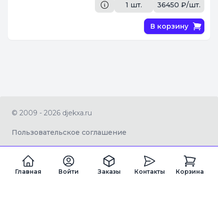
1 шт.
36450 ₽/шт.
В корзину
© 2009 - 2026 djekxa.ru
Пользовательское соглашение
Главная
Войти
Заказы
Контакты
Корзина
ZAGRAN LTD Company number 16334360
Registered office address 82a James Carter Road, Mildenhall, West
Suffolk, United Kingdom, IP28 7DE