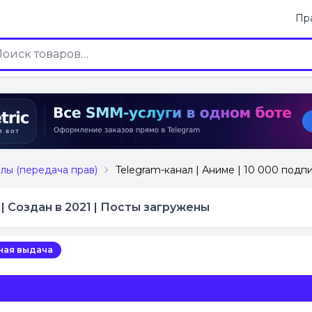
Пр
лы (передача прав)
Telegram-канал | Аниме | 10 000 подп
 | Создан в 2021 | Посты загружены
ная выдача
бу поддержки.