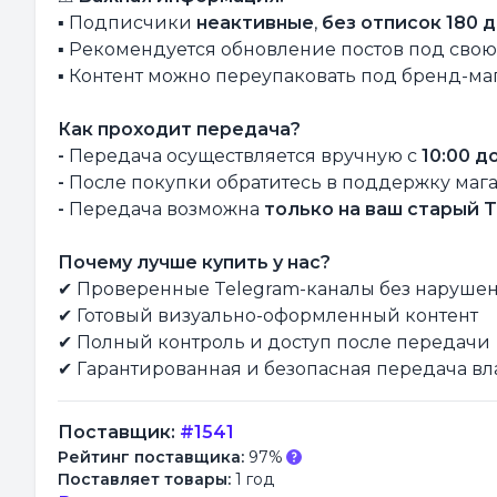
▪ Подписчики
неактивные
,
без отписок 180 
▪ Рекомендуется обновление постов под сво
▪ Контент можно переупаковать под бренд-м
Как проходит передача?
-
Передача осуществляется вручную с
10:00 д
-
После покупки обратитесь в поддержку маг
-
Передача возможна
только на ваш старый T
Почему лучше купить у нас?
✔ Проверенные Telegram-каналы без наруше
✔ Готовый визуально-оформленный контент
✔ Полный контроль и доступ после передачи
✔ Гарантированная и безопасная передача в
Поставщик:
#1541
Рейтинг поставщика:
97%
Поставляет товары:
1 год