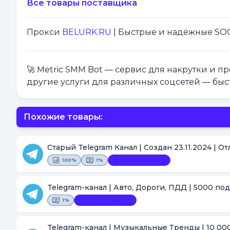
Все товары поставщика
Прокси
BELURK.RU
| Быстрые и надёжные SOCK
🚀 Metric SMM Bot — сервис для накрутки и 
другие услуги для различных соцсетей — быс
Похожие товары:
Старый Telegram Канал | Создан 23.11.2024 | О
100%
1%
Ручная выдача
Telegram-канал | Авто, Дороги, ПДД | 5000 по
1%
Ручная выдача
Telegram-канал | Музыкальные Тренды | 10 00