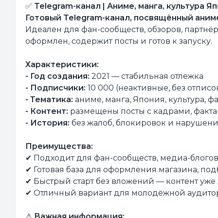
✅
Telegram-канал | Аниме, манга, культура Я
Готовый Telegram-канал, посвящённый аниме
Идеален для фан-сообществ, обзоров, партнё
оформлен, содержит посты и готов к запуску.
Характеристики:
- Год создания:
2021 — стабильная отлежка
- Подписчики:
10 000 (неактивные, без отписок
- Тематика:
аниме, манга, Япония, культура, ф
- Контент:
размещены посты с кадрами, факт
- История:
без жалоб, блокировок и нарушен
Преимущества:
✔ Подходит для фан-сообществ, медиа-блогов
✔ Готовая база для оформления магазина, по
✔ Быстрый старт без вложений — контент уже
✔ Отличный вариант для молодёжной аудито
⚠
Важная информация: