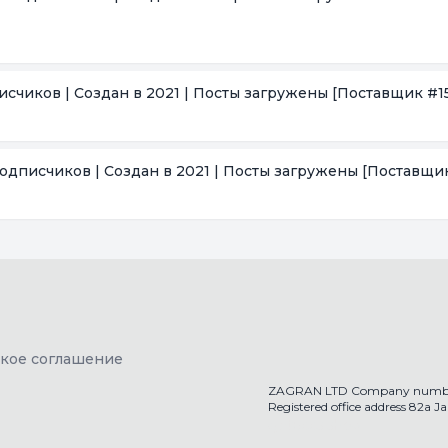
исчиков | Создан в 2021 | Посты загружены
[Поставщик #15
подписчиков | Создан в 2021 | Посты загружены
[Поставщик
ское соглашение
ZAGRAN LTD Company numbe
Registered office address 82a 
getaccs.shop