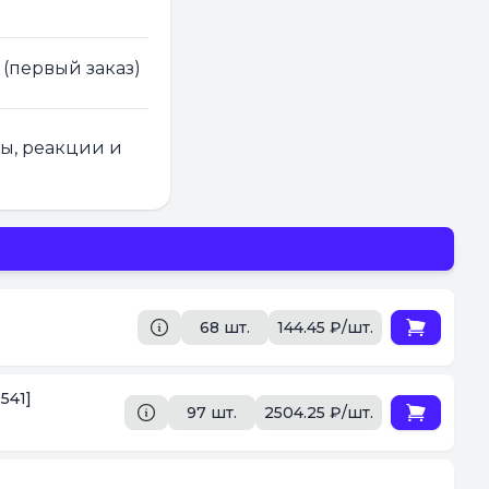
 (первый заказ)
ры, реакции и
68 шт.
144.45 ₽/шт.
541]
97 шт.
2504.25 ₽/шт.