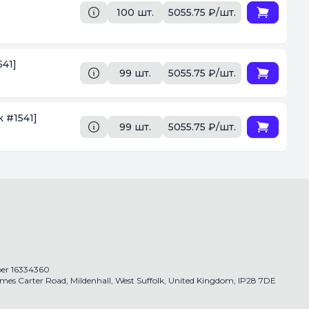
100 шт.
5055.75 ₽/шт.
41]
99 шт.
5055.75 ₽/шт.
 #1541]
99 шт.
5055.75 ₽/шт.
r 16334360
James Carter Road, Mildenhall, West Suffolk, United Kingdom, IP28 7DE