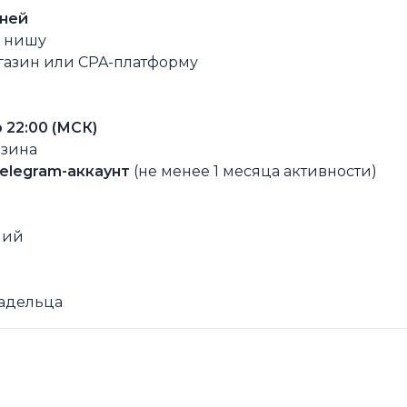
дней
ю нишу
агазин или CPA-платформу
о 22:00 (МСК)
азина
elegram-аккаунт
(не менее 1 месяца активности)
ний
ладельца