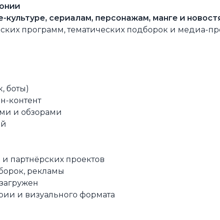
понии
-культуре, сериалам, персонажам, манге и новост
рских программ, тематических подборок и медиа-пр
, боты)
ан-контент
ами и обзорами
ий
 и партнёрских проектов
дборок, рекламы
 загружен
рии и визуального формата