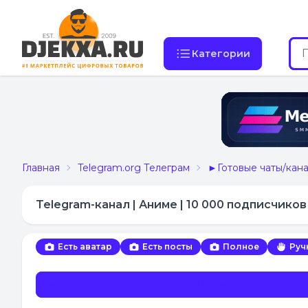
Категории
Главная
Telegram.org Телеграм
►Готовые чаты/кана
Telegram-канал | Аниме | 10 000 подписчиков
Есть аватар
Есть посты
Полное
Руч
Выдача товара осуществляется вручную через служ