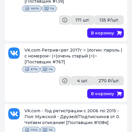
[Поставщик #139]
100%
1%
171 шт.
135 ₽/шт.
В корзину
VK.com Ретрив⭐рег 2017г ⭐ |логин :пароль |
с номером~ |⚡️|очень старый |⚡️|~
[Поставщик #767]
67%
1%
4 шт.
270 ₽/шт.
В корзину
VK.com - Год регистрации с 2006 по 2015 -
Пол: Мужской - Друзей/Подписчиков от 0.
Читаем описание!
[Поставщик #1084]
73%
1%