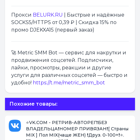
Прокси
BELURK.RU
| Быстрые и надёжные
SOCKS5/HTTPS от 0,39 ₽ | Скидка 15% по
промо DJEKXA15 (первый заказ)
🚀 Metric SMM Bot — сервис для накрутки и
продвижения соцсетей. Подписчики,
лайки, просмотры, реакции и другие
услуги для различных соцсетей — быстро и
удобно!
https://t.me/metric_smm_bot
Похожие товары:
⭐️VK.COM - РЕТРИВ-АВТОРЕГ❗БЕЗ
ВЛАДЕЛЬЦА❗НОМЕР ПРИВЯЗАН❗[ Страны
MIX ] Пол MIX(чаще ЖЕН) ❗Друз. 0-100+❗⭐️.