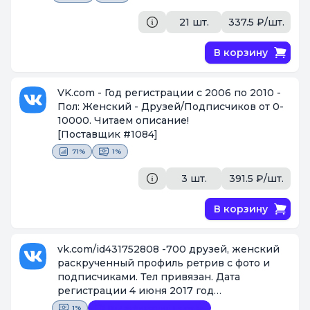
21 шт.
337.5 ₽/шт.
В корзину
VK.com - Год регистрации с 2006 по 2010 -
Пол: Женский - Друзей/Подписчиков от 0-
10000. Читаем описание!
[Поставщик #1084]
71%
1%
3 шт.
391.5 ₽/шт.
В корзину
vk.com/id431752808 -700 друзей, женский
раскрученный профиль ретрив с фото и
подписчиками. Тел привязан. Дата
регистрации 4 июня 2017 год
[Поставщик #1087]
1%
Видеофиксация покупки