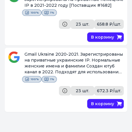
IP в 2021-2022 году
[Поставщик #1682]
100%
1%
23 шт.
658.8 ₽/шт.
В корзину
Gmail Ukraine 2020-2021. Зарегистрированы
на приватные украинские IP. Нормальные
женские имена и фамилии Создан ютуб
канал в 2022. Подходят для использования
с ip Украины и стран СНГ
100%
1%
[Поставщик #1682]
23 шт.
672.3 ₽/шт.
В корзину