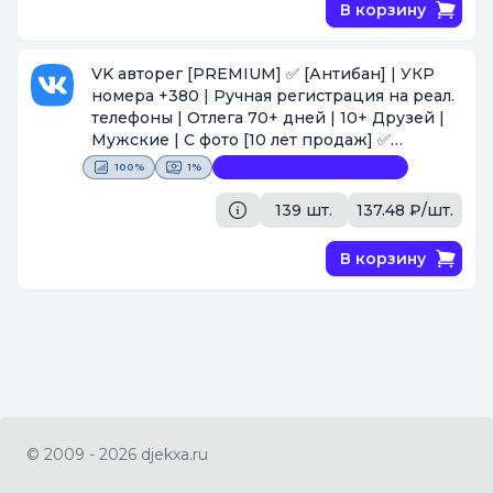
В корзину
VK авторег [PREMIUM] ✅ [Антибан] | УКР
номера +380 | Ручная регистрация на реал.
телефоны | Отлега 70+ дней | 10+ Друзей |
Мужские | С фото [10 лет продаж] ✅
[Поставщик #231]
100%
1%
Видеофиксация покупки
139 шт.
137.48 ₽/шт.
В корзину
© 2009 - 2026 djekxa.ru