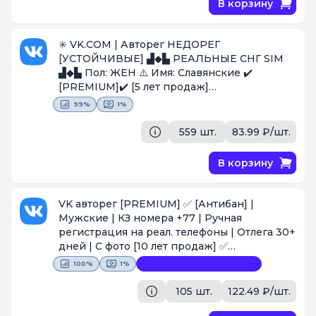
В корзину
✳️​ VK.COM | Авторег НЕДОРЕГ
[УСТОЙЧИВЫЕ] ▟︎◆︎▙︎ РЕАЛЬНЫЕ СНГ SIM
▟︎◆︎▙︎ Пол: ЖЕН ⚠️ Имя: Славянские ✔️
[PREMIUM]✔️ [5 лет продаж]
[Поставщик #58]
99%
1%
559 шт.
83.99 ₽/шт.
В корзину
VK авторег [PREMIUM] ✅ [Антибан] |
Мужские | КЗ номера +77 | Ручная
регистрация на реал. телефоны | Отлега 30+
дней | С фото [10 лет продаж] ✅
[Поставщик #231]
100%
1%
Видеофиксация покупки
105 шт.
122.49 ₽/шт.