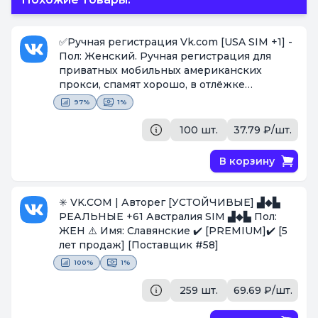
✅Ручная регистрация Vk.com [USA SIM +1] -
Пол: Женский. Ручная регистрация для
приватных мобильных американских
прокси, спамят хорошо, в отлёжке
умирают✅
[Поставщик #1750]
97%
1%
100 шт.
37.79 ₽/шт.
В корзину
✳️​ VK.COM | Авторег [УСТОЙЧИВЫЕ] ▟︎◆︎▙︎
РЕАЛЬНЫЕ +61 Австралия SIM ▟︎◆︎▙︎ Пол:
ЖЕН ⚠️ Имя: Славянские ✔️ [PREMIUM]✔️ [5
лет продаж]
[Поставщик #58]
100%
1%
259 шт.
69.69 ₽/шт.