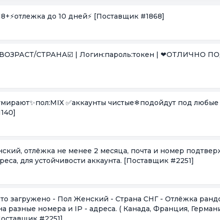
18+⚡️отлежка до 10 дней⚡️
[Поставщик #1868]
 умирают✨пол:MIX ✅аккаунты чистые❄подойдут под любые
140]
енский, отлёжка не менее 2 месяца, почта и номер подтве
дреса, для устойчивости аккаунта.
[Поставщик #2251]
 разные номера и IP - адреса. ( Канада, Франция, Германи
Поставщик #2251]