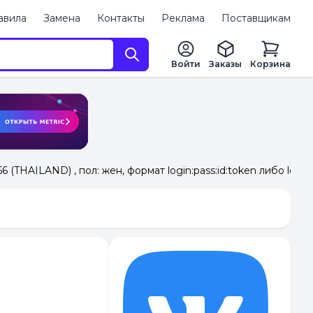
авила
Замена
Контакты
Реклама
Поставщикам
Войти
Заказы
Корзина
 (THAILAND) , пол: жен, формат login:pass:id:token либо login: