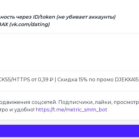
ость через ID/token (не убивает аккаунты)
Х (vk.com/dating)
S5/HTTPS от 0,39 ₽ | Скидка 15% по промо DJEKXA15
продвижения соцсетей. Подписчики, лайки, просмот
тро и удобно!
https://t.me/metric_smm_bot