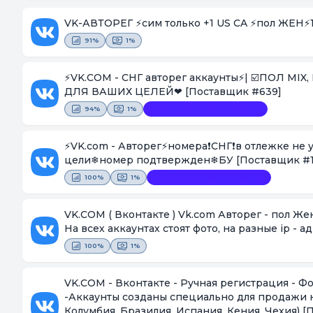
VK-АВТОРЕГ ⚡️сим только +1 US CA ⚡️пол ЖЕН⚡️
91%
1%
⚡️VK.COM - СНГ авторег аккаунты⚡️| ☑️ПОЛ MIX, ВОЗРАСТ/СТРАНА☑️ | Логин:пароль:токен | ❤ОТЛИЧНО ПОДОЙДУТ
ДЛЯ ВАШИХ ЦЕЛЕЙ❤
[Поставщик #639]
94%
1%
Видеофиксация покупки
⚡VK.com - Авторег⚡номера❗СНГ❗в отлежке не
цели❄номер подтвержден❄БУ
[Поставщик #1
100%
1%
Видеофиксация покупки
VK.COM ( Вконтакте ) Vk.com Авторег - пол Ж
На всех аккаунтах стоят фото, на разные ip - а
100%
1%
VK.COM - Вконтакте - Ручная регистрация - Фото загружено - Пол Женский - Страна СНГ - Отлёжка рандом
-Аккаунты созданы специально для продажи на
Колумбия, Бразилия, Испания, Кения, Чехия)
[