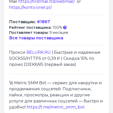
Mail
https://firstmail.ltd/webmail/
or
https://konto.onet.pl/
Поставщик:
#1867
Рейтинг поставщика:
100%
Поставляет товары:
9 месяцев
Все товары поставщика
Прокси
BELURK.RU
| Быстрые и надёжные
SOCKS5/HTTPS от 0,39 ₽ | Скидка 15% по
промо DJEKXA15 (первый заказ)
🚀 Metric SMM Bot — сервис для накрутки и
продвижения соцсетей. Подписчики,
лайки, просмотры, реакции и другие
услуги для различных соцсетей — быстро и
удобно!
https://t.me/metric_smm_bot