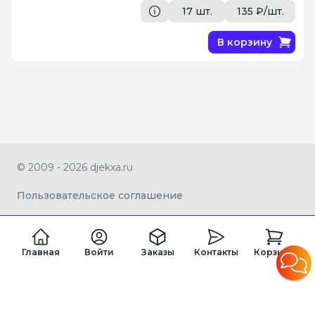
17 шт.
135 ₽/шт.
В корзину
© 2009 - 2026 djekxa.ru
Пользовательское соглашение
Главная
Войти
Заказы
Контакты
Корзина
ZAGRAN LTD Company number 16334360
Registered office address 82a James Carter Road, Mildenhall, West
Suffolk, United Kingdom, IP28 7DE