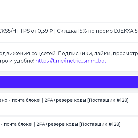
S5/HTTPS от 0,39 ₽ | Скидка 15% по промо DJEKXA15
продвижения соцсетей. Подписчики, лайки, просмот
тро и удобно!
https://t.me/metric_smm_bot
зано - почта блоке! | 2FA+резерв коды
[Поставщик #128]
о - почта блоке! | 2FA+резерв коды
[Поставщик #128]