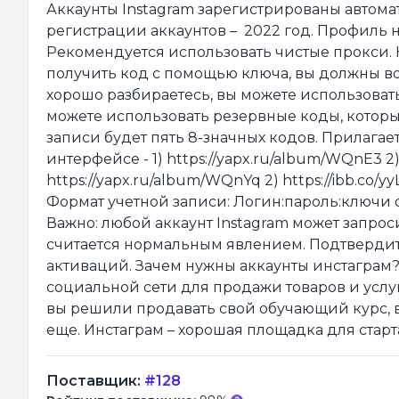
Аккаунты Instagram зарегистрированы автомат
регистрации аккаунтов – 2022 год. Профиль не
Рекомендуется использовать чистые прокси. 
получить код с помощью ключа, вы должны вос
хорошо разбираетесь, вы можете использоват
можете использовать резервные коды, которы
записи будет пять 8-значных кодов. Прилагае
интерфейсе - 1) https://yapx.ru/album/WQnE3 2)
https://yapx.ru/album/WQnYq 2) https://ibb.co/y
Формат учетной записи: Логин:пароль:ключи 
Важно: любой аккаунт Instagram может запрос
считается нормальным явлением. Подтвердит
активаций. Зачем нужны аккаунты инстаграм
социальной сети для продажи товаров и услу
вы решили продавать свой обучающий курс, вя
еще. Инстаграм – хорошая площадка для старт
Поставщик:
#128