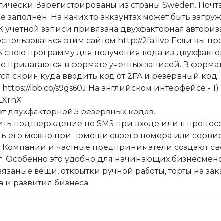
ически. Зарегистрированы из страны Sweden. Почта 
 заполнен. На каких то аккаунтах может быть загруж
К учетной записи привязана двухфакторная авториз
пользоваться этим сайтом http://2fa.live Если вы п
ь свою программу для получения кода из двухфакто
е прилагаются в формате учетных записей. В форма
тся скрин куда вводить код от 2FA и резервный код:
 https://ibb.co/s9gs60J На английском интерфейсе - 1)
yLXrnX
от двухфакторной:5 резервных кодов.
ить подтверждение по SMS при входе или в процесс
ь его можно при помощи своего номера или серви
? Компании и частные предприниматели создают св
г. Особенно это удобно для начинающих бизнесмен
заные вещи, открытки ручной работы, торты на зака
а и развития бизнеса.