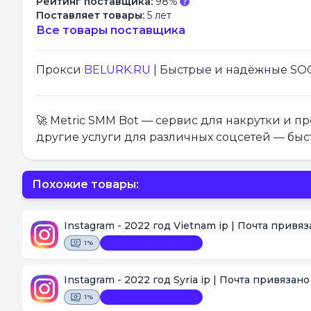
Рейтинг поставщика:
98%
Поставляет товары:
5 лет
Все товары поставщика
Прокси
BELURK.RU
| Быстрые и надёжные SOCK
🚀 Metric SMM Bot — сервис для накрутки и 
другие услуги для различных соцсетей — быс
Похожие товары:
Instagram - 2022 год Vietnam ip | Почта привя
1%
Замена невозможна
Instagram - 2022 год Syria ip | Почта привязан
1%
Замена невозможна