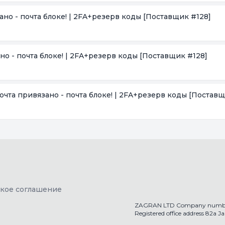
зано - почта блоке! | 2FA+резерв коды
[Поставщик #128]
ано - почта блоке! | 2FA+резерв коды
[Поставщик #128]
 Почта привязано - почта блоке! | 2FA+резерв коды
[Поставщ
ское соглашение
ZAGRAN LTD Company numbe
Registered office address 82a 
getaccs.shop