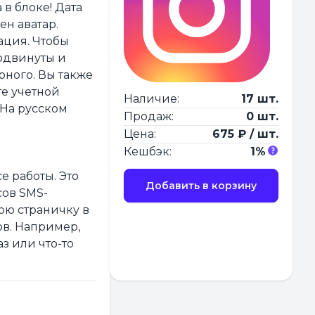
в блоке! Дата
ен аватар.
ация. Чтобы
родвинуты и
рного. Вы также
те учетной
Наличие:
17 шт.
 На русском
Продаж:
0 шт.
Цена:
675 ₽ / шт.
Кешбэк:
1%
е работы. Это
Добавить в корзину
сов SMS-
ою страничку в
ов. Например,
з или что-то