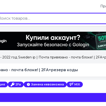
Пр
 - 2022 год Sweden ip | Почта привязано - почта блоке! | 2FA
зано - почта блоке! | 2FA+резерв коды
ция
2Fa
Замена невозможна
MIX
тельствах.