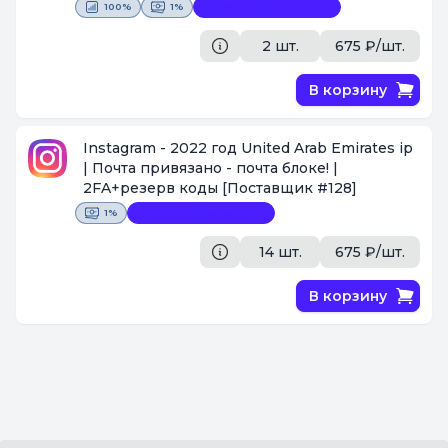
100%
1%
Замена невозможна
2 шт.
675 ₽/шт.
В корзину
Instagram - 2022 год United Arab Emirates ip
| Почта привязано - почта блоке! |
2FA+резерв коды
[Поставщик #128]
1%
Замена невозможна
14 шт.
675 ₽/шт.
В корзину