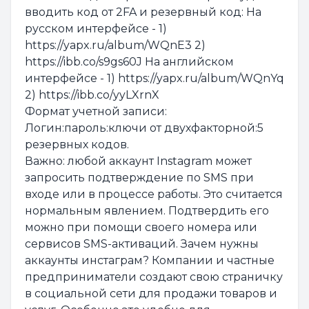
вводить код от 2FA и резервный код: На
русском интерфейсе - 1)
https://yapx.ru/album/WQnE3 2)
https://ibb.co/s9gs60J На английском
интерфейсе - 1) https://yapx.ru/album/WQnYq
2) https://ibb.co/yyLXrnX
Формат учетной записи:
Логин:пароль:ключи от двухфакторной:5
резервных кодов.
Важно: любой аккаунт Instagram может
запросить подтверждение по SMS при
входе или в процессе работы. Это считается
нормальным явлением. Подтвердить его
можно при помощи своего номера или
сервисов SMS-активаций. Зачем нужны
аккаунты инстаграм? Компании и частные
предприниматели создают свою страничку
в социальной сети для продажи товаров и