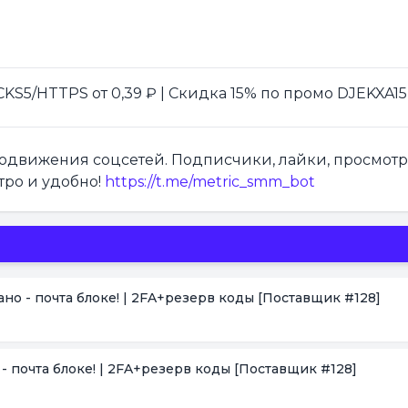
S5/HTTPS от 0,39 ₽ | Скидка 15% по промо DJEKXA15
продвижения соцсетей. Подписчики, лайки, просмот
тро и удобно!
https://t.me/metric_smm_bot
зано - почта блоке! | 2FA+резерв коды
[Поставщик #128]
о - почта блоке! | 2FA+резерв коды
[Поставщик #128]