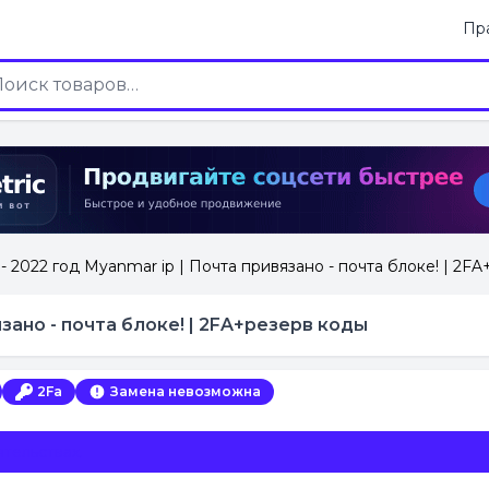
Пр
 - 2022 год Myanmar ip | Почта привязано - почта блоке! | 2F
язано - почта блоке! | 2FA+резерв коды
2Fa
Замена невозможна
тельствах.