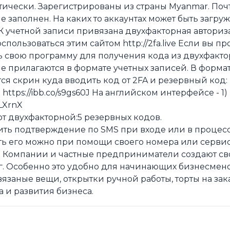
ически. Зарегистрированы из страны Myanmar. Почта
 заполнен. На каких то аккаунтах может быть загруж
К учетной записи привязана двухфакторная авториз
пользоваться этим сайтом http://2fa.live Если вы п
ь свою программу для получения кода из двухфакто
е прилагаются в формате учетных записей. В форма
тся скрин куда вводить код от 2FA и резервный код:
 https://ibb.co/s9gs60J На английском интерфейсе - 1)
yLXrnX
от двухфакторной:5 резервных кодов.
ить подтверждение по SMS при входе или в процесс
ь его можно при помощи своего номера или серви
? Компании и частные предприниматели создают св
г. Особенно это удобно для начинающих бизнесмен
заные вещи, открытки ручной работы, торты на зака
а и развития бизнеса.