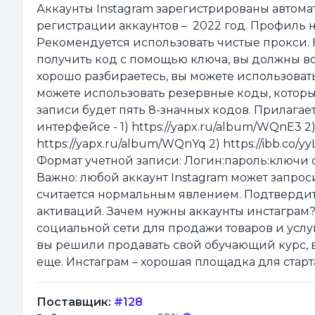
Аккаунты Instagram зарегистрированы автомат
регистрации аккаунтов – 2022 год. Профиль не
Рекомендуется использовать чистые прокси. 
получить код с помощью ключа, вы должны вос
хорошо разбираетесь, вы можете использоват
можете использовать резервные коды, которы
записи будет пять 8-значных кодов. Прилагае
интерфейсе - 1) https://yapx.ru/album/WQnE3 2)
https://yapx.ru/album/WQnYq 2) https://ibb.co/y
Формат учетной записи: Логин:пароль:ключи 
Важно: любой аккаунт Instagram может запрос
считается нормальным явлением. Подтвердит
активаций. Зачем нужны аккаунты инстаграм
социальной сети для продажи товаров и услу
вы решили продавать свой обучающий курс, вя
еще. Инстаграм – хорошая площадка для старт
Поставщик:
#128