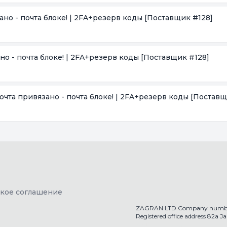
зано - почта блоке! | 2FA+резерв коды
[Поставщик #128]
ано - почта блоке! | 2FA+резерв коды
[Поставщик #128]
 Почта привязано - почта блоке! | 2FA+резерв коды
[Поставщ
ское соглашение
ZAGRAN LTD Company numbe
Registered office address 82a 
getaccs.shop