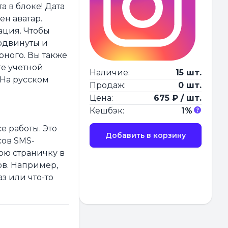
 в блоке! Дата
ен аватар.
ация. Чтобы
родвинуты и
рного. Вы также
те учетной
Наличие:
15 шт.
 На русском
Продаж:
0 шт.
Цена:
675 ₽ / шт.
Кешбэк:
1%
е работы. Это
Добавить в корзину
сов SMS-
ою страничку в
ов. Например,
з или что-то