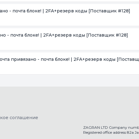
зано - почта блоке! | 2FA+резерв коды
[Поставщик #128]
ано - почта блоке! | 2FA+резерв коды
[Поставщик #128]
 Почта привязано - почта блоке! | 2FA+резерв коды
[Поставщ
ское соглашение
ZAGRAN LTD Company numbe
Registered office address 82a 
getaccs.shop