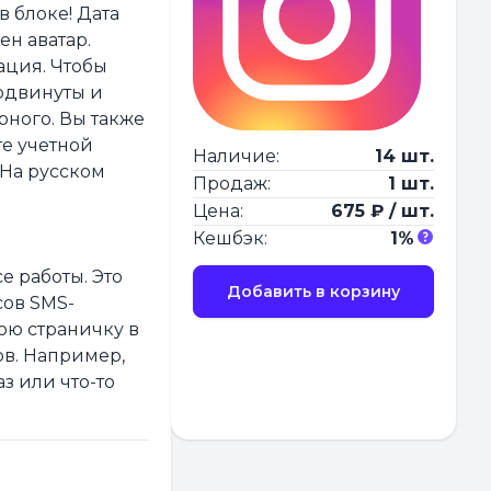
в блоке! Дата
ен аватар.
ация. Чтобы
родвинуты и
рного. Вы также
те учетной
Наличие:
14 шт.
 На русском
Продаж:
1 шт.
Цена:
675 ₽ / шт.
Кешбэк:
1%
е работы. Это
Добавить в корзину
сов SMS-
ою страничку в
ов. Например,
з или что-то