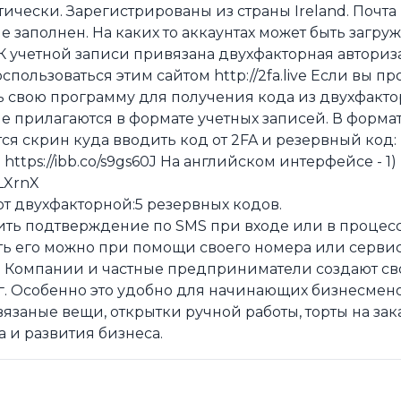
чески. Зарегистрированы из страны Ireland. Почта 
 заполнен. На каких то аккаунтах может быть загруж
К учетной записи привязана двухфакторная авториз
пользоваться этим сайтом http://2fa.live Если вы п
ь свою программу для получения кода из двухфакто
е прилагаются в формате учетных записей. В форма
тся скрин куда вводить код от 2FA и резервный код:
 https://ibb.co/s9gs60J На английском интерфейсе - 1)
yLXrnX
от двухфакторной:5 резервных кодов.
ить подтверждение по SMS при входе или в процесс
ь его можно при помощи своего номера или серви
? Компании и частные предприниматели создают св
г. Особенно это удобно для начинающих бизнесмен
заные вещи, открытки ручной работы, торты на зака
а и развития бизнеса.