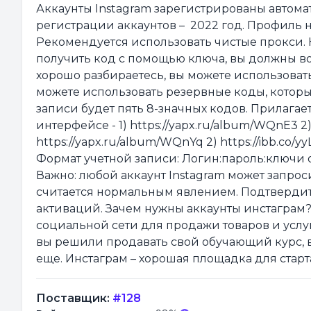
Аккаунты Instagram зарегистрированы автомати
регистрации аккаунтов – 2022 год. Профиль не
Рекомендуется использовать чистые прокси. 
получить код с помощью ключа, вы должны вос
хорошо разбираетесь, вы можете использоват
можете использовать резервные коды, которы
записи будет пять 8-значных кодов. Прилагае
интерфейсе - 1) https://yapx.ru/album/WQnE3 2)
https://yapx.ru/album/WQnYq 2) https://ibb.co/y
Формат учетной записи: Логин:пароль:ключи 
Важно: любой аккаунт Instagram может запрос
считается нормальным явлением. Подтвердит
активаций. Зачем нужны аккаунты инстаграм
социальной сети для продажи товаров и услу
вы решили продавать свой обучающий курс, вя
еще. Инстаграм – хорошая площадка для старт
Поставщик:
#128