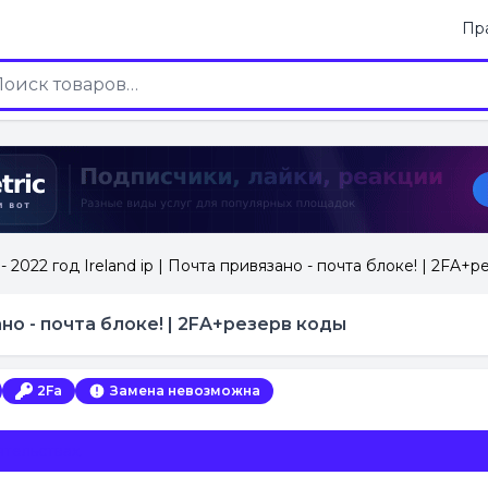
Пр
- 2022 год Ireland ip | Почта привязано - почта блоке! | 2FA+
зано - почта блоке! | 2FA+резерв коды
2Fa
Замена невозможна
тельствах.