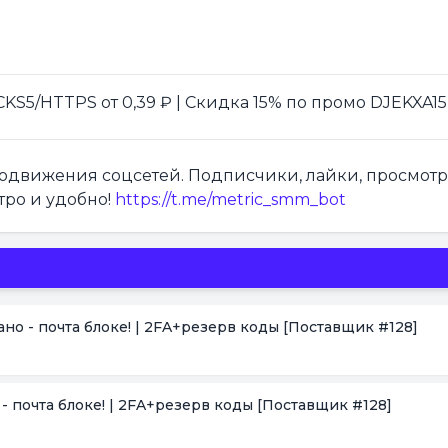
S5/HTTPS от 0,39 ₽ | Скидка 15% по промо DJEKXA15
продвижения соцсетей. Подписчики, лайки, просмот
тро и удобно!
https://t.me/metric_smm_bot
зано - почта блоке! | 2FA+резерв коды
[Поставщик #128]
о - почта блоке! | 2FA+резерв коды
[Поставщик #128]