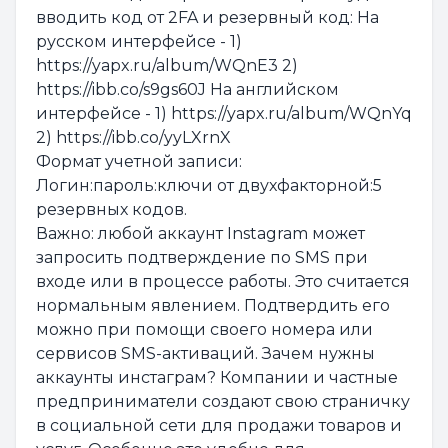
вводить код от 2FA и резервный код: На
русском интерфейсе - 1)
https://yapx.ru/album/WQnE3 2)
https://ibb.co/s9gs60J На английском
интерфейсе - 1) https://yapx.ru/album/WQnYq
2) https://ibb.co/yyLXrnX
Формат учетной записи:
Логин:пароль:ключи от двухфакторной:5
резервных кодов.
Важно: любой аккаунт Instagram может
запросить подтверждение по SMS при
входе или в процессе работы. Это считается
нормальным явлением. Подтвердить его
можно при помощи своего номера или
сервисов SMS-активаций. Зачем нужны
аккаунты инстаграм? Компании и частные
предприниматели создают свою страничку
в социальной сети для продажи товаров и