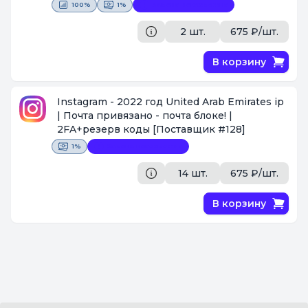
100%
1%
Замена невозможна
2 шт.
675 ₽/шт.
В корзину
Instagram - 2022 год United Arab Emirates ip
| Почта привязано - почта блоке! |
2FA+резерв коды
[Поставщик #128]
1%
Замена невозможна
14 шт.
675 ₽/шт.
В корзину