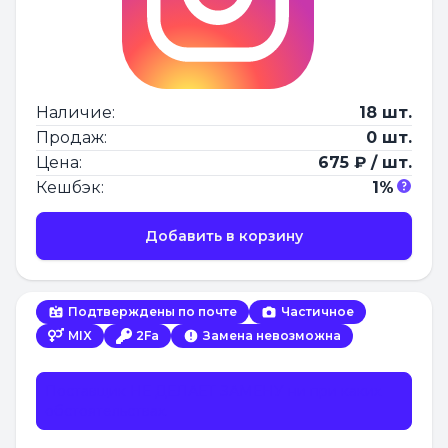
Наличие:
18 шт.
Продаж:
0 шт.
Цена:
675 ₽ / шт.
Кешбэк:
1%
Добавить в корзину
Подтверждены по почте
Частичное
MIX
2Fa
Замена невозможна
Поставщик НЕ ДЕЛАЕТ ЗАМЕНУ ни при каких
обстоятельствах.