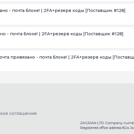
зано - почта блоке! | 2FA+резерв коды
[Поставщик #128]
ано - почта блоке! | 2FA+резерв коды
[Поставщик #128]
 Почта привязано - почта блоке! | 2FA+резерв коды
[Поставщ
ское соглашение
ZAGRAN LTD Company numbe
Registered office address 82a 
getaccs.shop