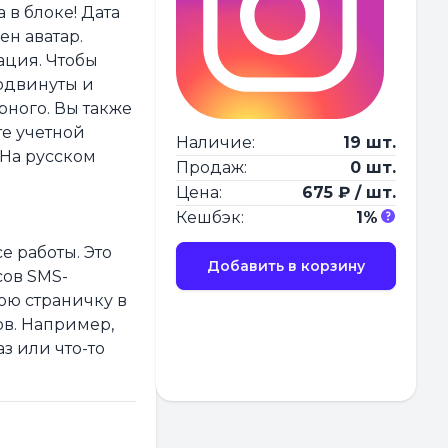
 в блоке! Дата
ен аватар.
ация. Чтобы
родвинуты и
рного. Вы также
те учетной
Наличие:
19 шт.
 На русском
Продаж:
0 шт.
Цена:
675 ₽ / шт.
Кешбэк:
1%
е работы. Это
Добавить в корзину
сов SMS-
ою страничку в
ов. Например,
з или что-то