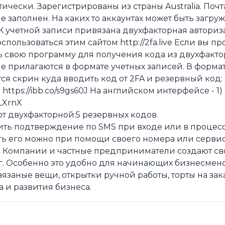
чески. Зарегистрированы из страны Australia. Почта
 заполнен. На каких то аккаунтах может быть загруж
К учетной записи привязана двухфакторная авториз
пользоваться этим сайтом http://2fa.live Если вы п
ь свою программу для получения кода из двухфакто
е прилагаются в формате учетных записей. В форма
тся скрин куда вводить код от 2FA и резервный код:
 https://ibb.co/s9gs60J На английском интерфейсе - 1)
yLXrnX
от двухфакторной:5 резервных кодов.
ить подтверждение по SMS при входе или в процесс
ь его можно при помощи своего номера или серви
? Компании и частные предприниматели создают св
г. Особенно это удобно для начинающих бизнесмен
заные вещи, открытки ручной работы, торты на зака
а и развития бизнеса.