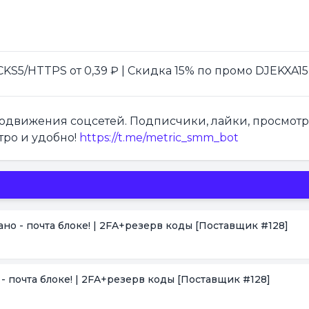
S5/HTTPS от 0,39 ₽ | Скидка 15% по промо DJEKXA15
продвижения соцсетей. Подписчики, лайки, просмот
тро и удобно!
https://t.me/metric_smm_bot
зано - почта блоке! | 2FA+резерв коды
[Поставщик #128]
о - почта блоке! | 2FA+резерв коды
[Поставщик #128]