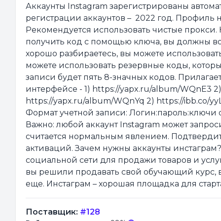
Аккаунты Instagram зарегистрированы автомати
регистрации аккаунтов – 2022 год. Профиль не
Рекомендуется использовать чистые прокси. 
получить код с помощью ключа, вы должны вос
хорошо разбираетесь, вы можете использоват
можете использовать резервные коды, которы
записи будет пять 8-значных кодов. Прилагае
интерфейсе - 1) https://yapx.ru/album/WQnE3 2)
https://yapx.ru/album/WQnYq 2) https://ibb.co/y
Формат учетной записи: Логин:пароль:ключи 
Важно: любой аккаунт Instagram может запрос
считается нормальным явлением. Подтвердит
активаций. Зачем нужны аккаунты инстаграм
социальной сети для продажи товаров и услу
вы решили продавать свой обучающий курс, вя
еще. Инстаграм – хорошая площадка для старт
Поставщик:
#128