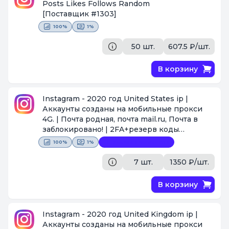
Posts Likes Follows Random
[Поставщик #1303]
100%
1%
50 шт.
607.5 ₽/шт.
В корзину
Instagram - 2020 год United States ip |
Аккаунты созданы на мобильные прокси
4G. | Почта родная, почта mail.ru, Почта в
заблокировано! | 2FA+резерв коды
[Поставщик #128]
100%
1%
Замена невозможна
7 шт.
1350 ₽/шт.
В корзину
Instagram - 2020 год United Kingdom ip |
Аккаунты созданы на мобильные прокси