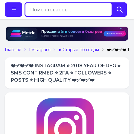
Главная
Instagram
►Старые по годам
❤️✅❤️✅❤️ I
❤️✅❤️✅❤️ INSTAGRAM ⭐ 2018 YEAR OF REG ⭐
SMS CONFIRMED ⭐ 2FA ⭐ FOLLOWERS ⭐
POSTS ⭐ HIGH QUALITY ❤️✅❤️✅❤️