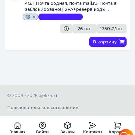
4G. | Почта родная, почта mail.ru, Почта в
заблокировано! | 2FA+резерв коды
[Поставщик #128]
1%
Замена невозможна
26 шт.
1350 ₽/шт.
В корзину
© 2009 - 2026 djekxa.ru
Пользовательское соглашение
Главная
Войти
Заказы
Контакты
Корзина