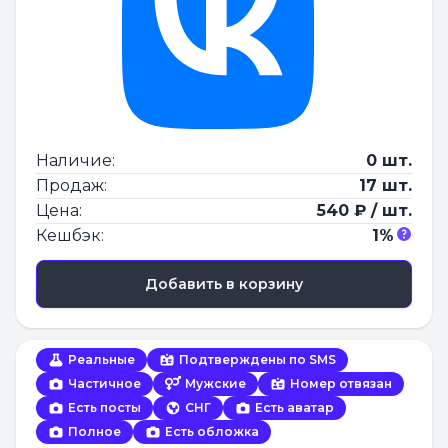
Наличие:
0 шт.
Продаж:
17 шт.
Цена:
540 ₽ / шт.
Кешбэк:
1%
Добавить в корзину
Реальные
Подтверждены по SMS
Частичное
Мужские
Номер отвязан
Есть посты
СНГ
Есть аватар
Полное
Есть обложка