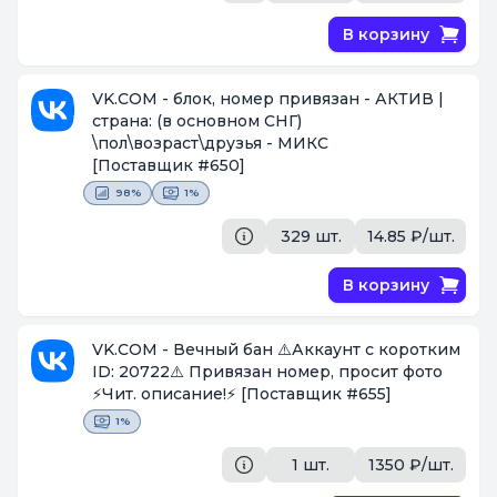
В корзину
VK.COM - блок, номер привязан - АКТИВ |
страна: (в основном СНГ)
\пол\возраст\друзья - МИКС
[Поставщик #650]
98%
1%
329 шт.
14.85 ₽/шт.
В корзину
VK.COM - Вечный бан ⚠️Аккаунт с коротким
ID: 20722⚠️ Привязан номер, просит фото
⚡️Чит. описание!⚡️
[Поставщик #655]
1%
1 шт.
1350 ₽/шт.