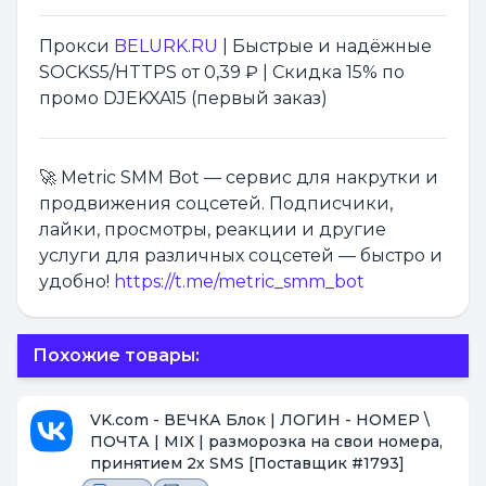
Прокси
BELURK.RU
| Быстрые и надёжные
SOCKS5/HTTPS от 0,39 ₽ | Скидка 15% по
промо DJEKXA15 (первый заказ)
🚀 Metric SMM Bot — сервис для накрутки и
продвижения соцсетей. Подписчики,
лайки, просмотры, реакции и другие
услуги для различных соцсетей — быстро и
удобно!
https://t.me/metric_smm_bot
Похожие товары:
VK.com - ВЕЧКА Блок | ЛОГИН - НОМЕР \
ПОЧТА | MIX | разморозка на свои номера,
принятием 2х SMS
[Поставщик #1793]