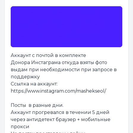
Для произведения замены или возврата
поставщик запрашивает видеофиксацию.
Необходимо снять момент оплаты и выдачу
товара с магазина, а затем последующую
попытку авторизоваться.
Инструкция по видеозаписи
Аккаунт с почтой в комплекте
Донора Инстаграма откуда взяты фото
выдам при необходимости при запросе в
поддержку
Ссылка на аккаунт:
https://www.instagram.com/mashekseol/
Посты в разные дни.
Аккаунт прогревался в течении 5 дней
через антидетект браузер + мобильные
прокси