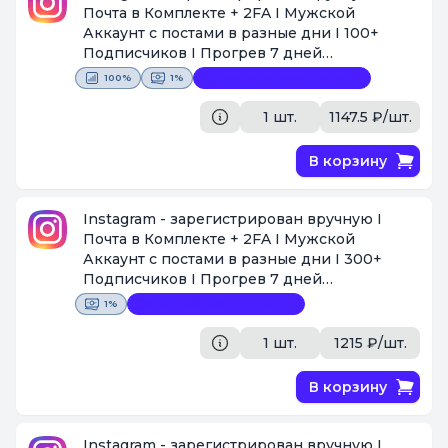
Почта в Комплекте + 2FA I Мужской
Аккаунт с постами в разные дни I 100+
Подписчиков I Прогрев 7 дней
https://www.instagram.com/davidballard19365
100%
1%
Видеофиксация покупки
[Поставщик #1438]
1 шт.
1147.5 ₽/шт.
В корзину
Instagram - зарегистрирован вручную I
Почта в Комплекте + 2FA I Мужской
Аккаунт с постами в разные дни I 300+
Подписчиков I Прогрев 7 дней
https://www.instagram.com/greggshufelt1918
1%
Видеофиксация покупки
[Поставщик #1438]
1 шт.
1215 ₽/шт.
В корзину
Instagram - зарегистрирован вручную I