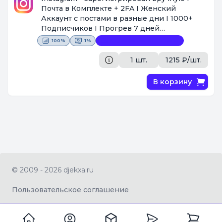
Почта в Комплекте + 2FA I Женский
Аккаунт с постами в разные дни I 1000+
Подписчиков I Прогрев 7 дней
https://www.instagram.com/oliviamurrayai6
100%
1%
Видеофиксация покупки
[Поставщик #1438]
1 шт.
1215 ₽/шт.
В корзину
© 2009 - 2026 djekxa.ru
Пользовательское соглашение