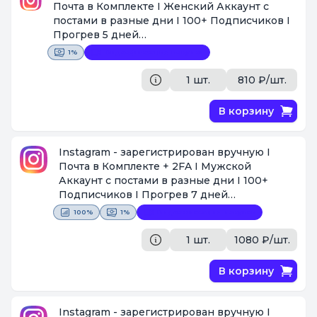
Почта в Комплекте I Женский Аккаунт с
постами в разные дни I 100+ Подписчиков I
Прогрев 5 дней
https://www.instagram.com/richardfitzgerald20
1%
Видеофиксация покупки
009/
[Поставщик #1438]
1 шт.
810 ₽/шт.
В корзину
Instagram - зарегистрирован вручную I
Почта в Комплекте + 2FA I Мужской
Аккаунт с постами в разные дни I 100+
Подписчиков I Прогрев 7 дней
https://www.instagram.com/valeriestjohn1994
100%
1%
Видеофиксация покупки
[Поставщик #1438]
1 шт.
1080 ₽/шт.
В корзину
Instagram - зарегистрирован вручную I