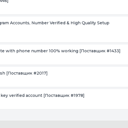
446]
gram Accounts, Number Verified & High Quality Setup
reate with phone number 100% working
[Поставщик #1433]
esh
[Поставщик #2017]
 key verified account
[Поставщик #1978]