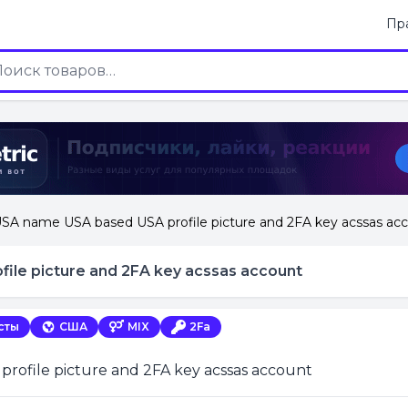
Пр
SA name USA based USA profile picture and 2FA key acssas ac
ile picture and 2FA key acssas account
сты
США
MIX
2Fa
rofile picture and 2FA key acssas account