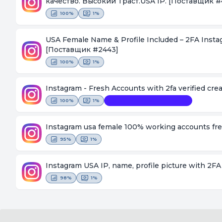
качество. Высокий Траст.USA IP.
[Поставщик #
100%
1%
USA Female Name & Profile Included – 2FA Insta
[Поставщик #2443]
100%
1%
Instagram - Fresh Accounts with 2fa verified c
100%
1%
Видеофиксация покупки
Instagram usa female 100% working accounts fr
95%
1%
Instagram USA IP, name, profile picture with 2FA
98%
1%