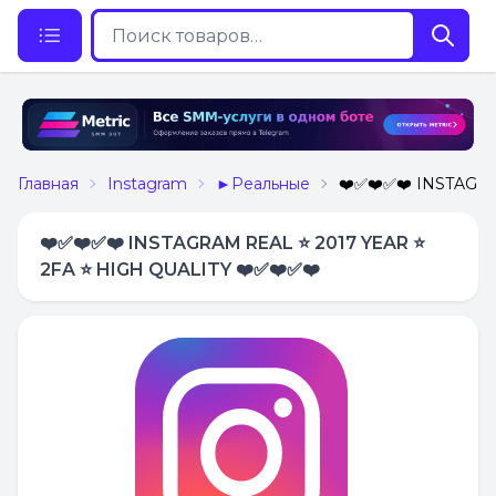
Главная
Instagram
►Реальные
❤️✅❤️✅❤️ INSTAGRA
❤️✅❤️✅❤️ INSTAGRAM REAL ⭐ 2017 YEAR ⭐
2FA ⭐ HIGH QUALITY ❤️✅❤️✅❤️