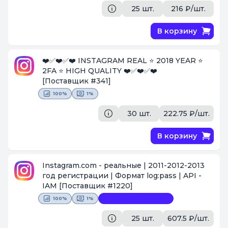
25 шт.
216 ₽/шт.
В корзину
❤️✅❤️✅❤️ INSTAGRAM REAL ⭐ 2018 YEAR ⭐
2FA ⭐ HIGH QUALITY ❤️✅❤️✅❤️
[Поставщик #341]
100%
1%
30 шт.
222.75 ₽/шт.
В корзину
Instagram.com - реальные | 2011-2012-2013
год регистрации | Формат log:pass | API -
IAM
[Поставщик #1220]
100%
1%
Замена невозможна
25 шт.
607.5 ₽/шт.