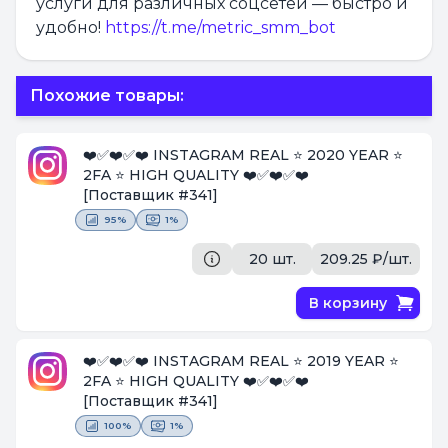
услуги для различных соцсетей — быстро и
удобно!
https://t.me/metric_smm_bot
Похожие товары:
❤️✅❤️✅❤️ INSTAGRAM REAL ⭐ 2020 YEAR ⭐
2FA ⭐ HIGH QUALITY ❤️✅❤️✅❤️
[Поставщик #341]
95%
1%
20 шт.
209.25 ₽/шт.
В корзину
❤️✅❤️✅❤️ INSTAGRAM REAL ⭐ 2019 YEAR ⭐
2FA ⭐ HIGH QUALITY ❤️✅❤️✅❤️
[Поставщик #341]
100%
1%