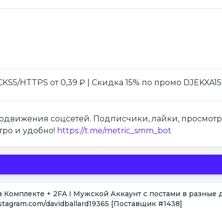
S5/HTTPS от 0,39 ₽ | Скидка 15% по промо DJEKXA15
продвижения соцсетей. Подписчики, лайки, просмот
тро и удобно!
https://t.me/metric_smm_bot
в Комплекте + 2FA I Мужской Аккаунт с постами в разные д
tagram.com/davidballard19365
[Поставщик #1438]