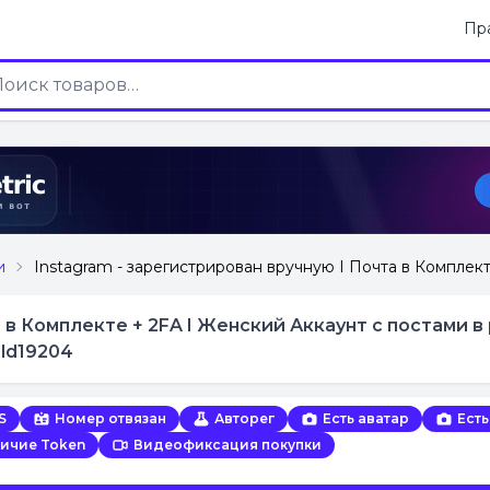
Пр
и
Instagram - зарегистрирован вручную I Почта в Комплект
 в Комплекте + 2FA I Женский Аккаунт с постами в
eld19204
S
Номер отвязан
Авторег
Есть аватар
Есть
ичие Token
Видеофиксация покупки