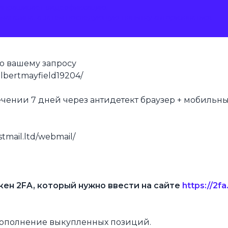
запрашивает видеофиксацию.
магазина, а затем последующую попытку авторизоваться.
по вашему запросу
ilbertmayfield19204/
течении 7 дней через антидетект браузер + мобильн
tmail.ltd/webmail/
кен 2FA, который нужно ввести на сайте
https://2fa.
пополнение выкупленных позиций.