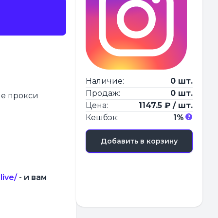
Наличие:
0 шт.
Продаж:
0 шт.
ые прокси
Цена:
1147.5 ₽ / шт.
Кешбэк:
1%
Добавить в корзину
live/
- и вам