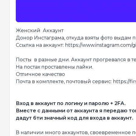
Для произведения замены или возврата поставщик 
Необходимо снять момент оплаты и выдачу товара с 
Инструкция по видеозаписи
Женский Аккаунт
Донор Инстаграма, откуда взяты фото выдам 
Ссылка на аккаунт: https://www.instagram.com/g
Посты в разные дни. Аккаунт прогревался в 
На постах проставлены лайки.
Отличное качество
Почта в комплекте, почтовый сервис: https://firs
Вход в аккаунт по логину и паролю + 2FA.
Вместе с данными от аккаунта я передаю то
дадут 6ти значный код для входа в аккаунт.
В наличии много аккаунтов, своевременное 