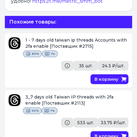
удобно!
https://t.me/metric_smm_bot
Похожие товары:
1 - 7 days old taiwan ip threads Accounts with
2fa enable
[Поставщик #2715]
89%
1%
35 шт.
24.3 ₽/шт.
В корзину
3_7 days old Taiwan IP threads with 2fa
enable
[Поставщик #2113]
50%
1%
533 шт.
33.75 ₽/шт.
В корзину