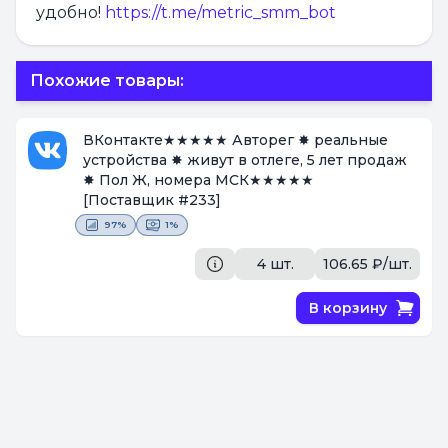
удобно!
https://t.me/metric_smm_bot
Похожие товары:
ВКонтакте★★★★★ Авторег ✸ реальные
устройства ✸ живут в отлеге, 5 лет продаж
✸ Пол Ж, номера МСК★★★★★
[Поставщик #233]
97%
1%
4 шт.
106.65 ₽/шт.
В корзину