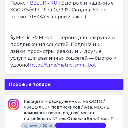
Прокси
BELURK.RU
| Быстрые и надёжные
SOCKS5/HTTPS от 0,39 ₽ | Скидка 15% по
промо DJEKXA15 (первый заказ)
🚀 Metric SMM Bot — сервис для накрутки и
продвижения соцсетей. Подписчики,
лайки, просмотры, реакции и другие
услуги для различных соцсетей — быстро и
удобно!
https://t.me/metric_smm_bot
Похожие товары:
Instagram - раскрученный, 1-5 ФОТО /
ЖИВЫХ 50+ подписчиков / Ава. MIX. / В
комплекте почта (родная) может
потребовать № тел. Отлежка 5дн.-1 мес. P.S.
Так же по количеству подписчиков может
100%
1%
Видеофиксация покупки