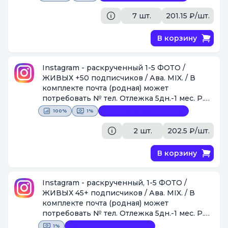
быть ,как + так и небольшой - .
[Поставщик #44]
7 шт.
201.15 ₽/шт.
В корзину
Instagram - раскрученный 1-5 ФОТО /
ЖИВЫХ +50 подписчиков / Ава. MIX. / В
комплекте почта (родная) может
потребовать № тел. Отлежка 5дн.-1 мес. P.S.
Так же по количеству подписчиков может
100%
1%
Видеофиксация покупки
быть ,как + так и небольшой - .
[Поставщик #44]
2 шт.
202.5 ₽/шт.
В корзину
Instagram - раскрученный, 1-5 ФОТО /
ЖИВЫХ 45+ подписчиков / Ава. MIX. / В
комплекте почта (родная) может
потребовать № тел. Отлежка 5дн.-1 мес. P.S.
Так же по количеству подписчиков может
1%
Видеофиксация покупки