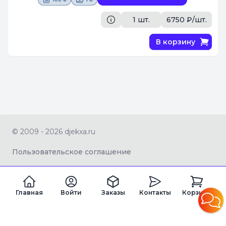
[Поставщик #1087]
1 шт.
6750 ₽/шт.
В корзину
© 2009 - 2026 djekxa.ru
Пользовательское соглашение
Главная
Войти
Заказы
Контакты
Корзина
ZAGRAN LTD Company number 16334360
Registered office address 82a James Carter Road, Mildenhall, West