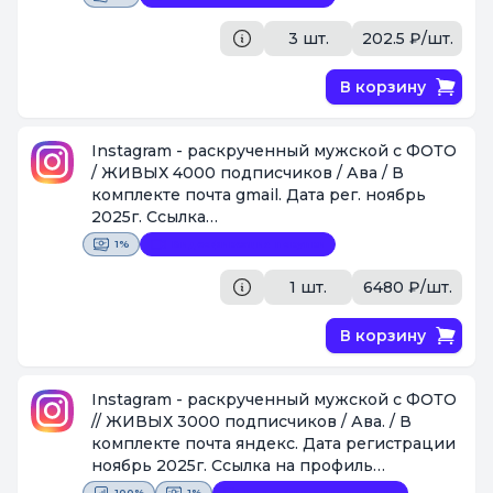
быть ,как + так и небольшой - .
[Поставщик #44]
3 шт.
202.5 ₽/шт.
В корзину
Instagram - раскрученный мужской с ФОТО
/ ЖИВЫХ 4000 подписчиков / Ава / В
комплекте почта gmail. Дата рег. ноябрь
2025г. Ссылка
https://www.instagram.com/zagir_ibragimow
1%
Видеофиксация покупки
[Поставщик #1087]
1 шт.
6480 ₽/шт.
В корзину
Instagram - раскрученный мужской с ФОТО
// ЖИВЫХ 3000 подписчиков / Ава. / В
комплекте почта яндекс. Дата регистрации
ноябрь 2025г. Ссылка на профиль
https://instagram.com/stas_orlanov
100%
1%
Видеофиксация покупки