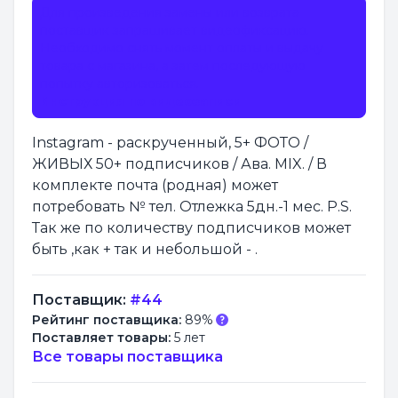
Для произведения замены или возврата
поставщик запрашивает видеофиксацию.
Необходимо снять момент оплаты и выдачу
товара с магазина, а затем последующую
попытку авторизоваться.
Инструкция по видеозаписи
Instagram - раскрученный, 5+ ФОТО /
ЖИВЫХ 50+ подписчиков / Ава. MIX. / В
комплекте почта (родная) может
потребовать № тел. Отлежка 5дн.-1 мес. P.S.
Так же по количеству подписчиков может
быть ,как + так и небольшой - .
Поставщик:
#44
Рейтинг поставщика:
89%
Поставляет товары:
5 лет
Все товары поставщика