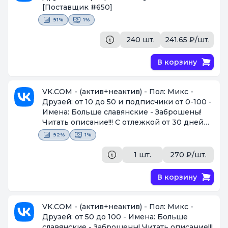
[Поставщик #650]
91%
1%
240 шт.
241.65 ₽/шт.
В корзину
VK.COM - (актив+неактив) - Пол: Микс -
Друзей: от 10 до 50 и подписчики от 0-100 -
Имена: Больше славянские - Заброшены!
Читать описание!!! С отлежкой от 30 дней
[Поставщик #1375]
92%
1%
1 шт.
270 ₽/шт.
В корзину
VK.COM - (актив+неактив) - Пол: Микс -
Друзей: от 50 до 100 - Имена: Больше
славянские - Заброшены! Читать описание!!!