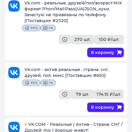
Vk.com - реальные, друзей/пол/возраст:MIX
формат Phon/Mail:Pass|UA|JSON_куки.
Зачастую не привязаны по телефону
[Поставщик #2320]
99%
1%
270 шт.
100 ₽/шт.
В корзину
VK.com - актив реальные , страна: снг,
друзей, пол: микс
[Поставщик #650]
93%
1%
79 шт.
174.15 ₽/шт.
В корзину
⚡️ VK.COM - Реальные | Актив - Страна: СНГ /
Друзей: mix | Хорошо живут!