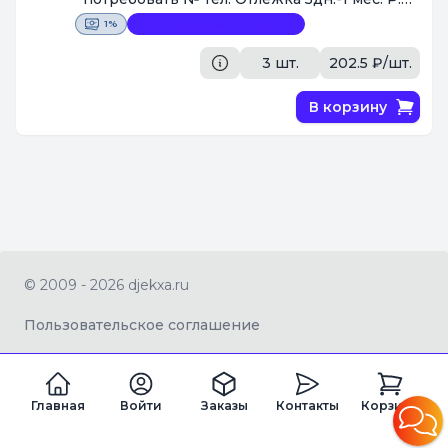
Так же по количеству подписчиков может
1%
Видеофиксация покупки
быть ,как + так и небольшой - .
[Поставщик #44]
3 шт.
202.5 ₽/шт.
В корзину
© 2009 - 2026 djekxa.ru
Пользовательское соглашение
Главная
Войти
Заказы
Контакты
Корзина