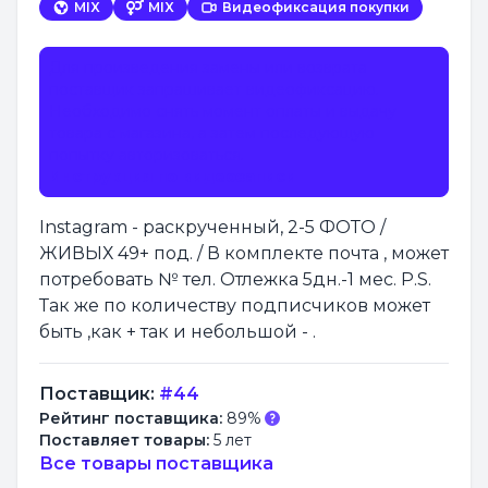
MIX
MIX
Видеофиксация покупки
Для произведения замены или возврата
поставщик запрашивает видеофиксацию.
Необходимо снять момент оплаты и выдачу
товара с магазина, а затем последующую
попытку авторизоваться.
Инструкция по видеозаписи
Instagram - раскрученный, 2-5 ФОТО /
ЖИВЫХ 49+ под. / В комплекте почта , может
потребовать № тел. Отлежка 5дн.-1 мес. P.S.
Так же по количеству подписчиков может
быть ,как + так и небольшой - .
Поставщик:
#44
Рейтинг поставщика:
89%
Поставляет товары:
5 лет
Все товары поставщика