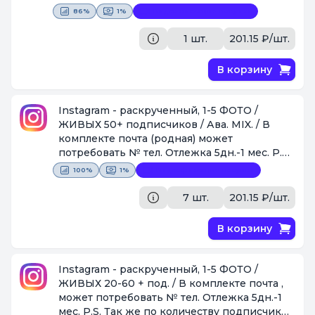
может быть ,как + так и небольшой - .
86%
1%
Видеофиксация покупки
[Поставщик #44]
1 шт.
201.15 ₽/шт.
В корзину
Instagram - раскрученный, 1-5 ФОТО /
ЖИВЫХ 50+ подписчиков / Ава. MIX. / В
комплекте почта (родная) может
потребовать № тел. Отлежка 5дн.-1 мес. P.S.
Так же по количеству подписчиков может
100%
1%
Видеофиксация покупки
быть ,как + так и небольшой - .
[Поставщик #44]
7 шт.
201.15 ₽/шт.
В корзину
Instagram - раскрученный, 1-5 ФОТО /
ЖИВЫХ 20-60 + под. / В комплекте почта ,
может потребовать № тел. Отлежка 5дн.-1
мес. P.S. Так же по количеству подписчиков