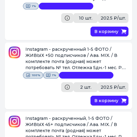
может быть ,как + так и небольшой - .
1%
Видеофиксация покупки
[Поставщик #44]
10 шт.
202.5 ₽/шт.
В корзину
Instagram - раскрученный 1-5 ФОТО /
ЖИВЫХ +50 подписчиков / Ава. MIX. / В
комплекте почта (родная) может
потребовать № тел. Отлежка 5дн.-1 мес. P.S.
Так же по количеству подписчиков может
100%
1%
Видеофиксация покупки
быть ,как + так и небольшой - .
[Поставщик #44]
2 шт.
202.5 ₽/шт.
В корзину
Instagram - раскрученный, 1-5 ФОТО /
ЖИВЫХ 45+ подписчиков / Ава. MIX. / В
комплекте почта (родная) может
потребовать № тел. Отлежка 5дн.-1 мес. P.S.