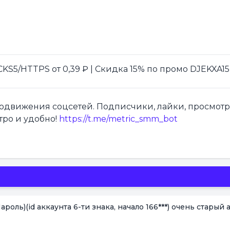
S5/HTTPS от 0,39 ₽ | Скидка 15% по промо DJEKXA15
продвижения соцсетей. Подписчики, лайки, просмот
тро и удобно!
https://t.me/metric_smm_bot
ь)(id аккаунта 6-ти знака, начало 166***) очень старый а