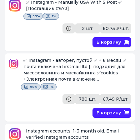
✅ Instagram - Manually USA With 5 Post ✅
[Поставщик #673]
93%
1%
2 шт.
60.75 ₽/шт.
В корзину
✅ Instagram - авторег, пустой ✅ + 6 месяц ✅
почта включена firstmail.ltd || подходит для
массфоловинга и маслайкинга ✅cookies
+Электронная почта включена
format:login:password||cookies||mail:mailpass
96%
1%
word
[Поставщик #1036]
780 шт.
67.49 ₽/шт.
В корзину
Instagram accounts, 1-3 month old. Email
verified Instagram accounts